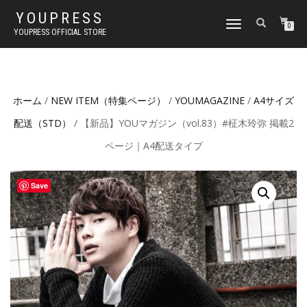
YOUPRESS
ナ
0
YOUPRESS OFFICIAL STORE
ビ
ゲ
ー
シ
ョ
ホーム
/
NEW ITEM（特集ページ）
/
YOUMAGAZINE
/
A4サイズ
ン
切
配送（STD）
/ 【新品】YOUマガジン（vol.83）#柾木玲弥 掲載2
り
替
ページ｜A4配送タイプ
え
Save