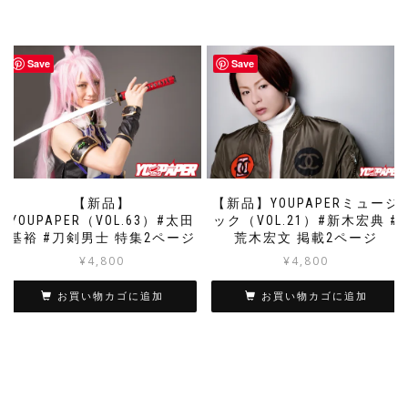
Save
Save
【新品】
【新品】YOUPAPERミュージ
YOUPAPER（VOL.63）#太田
ック（VOL.21）#新木宏典 #
基裕 #刀剣男士 特集2ページ
荒木宏文 掲載2ページ
¥
4,800
¥
4,800
お買い物カゴに追加
お買い物カゴに追加