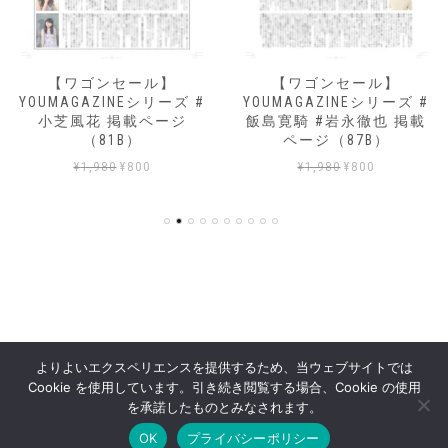
【ワゴンセール】
【ワゴンセール】
YOUMAGAZINEシリーズ #
YOUMAGAZINEシリーズ #
小芝風花 掲載ページ
飯島寛騎 #岩永徹也 掲載
（81B）
ページ（87B）
元
現
元
現
¥
1,980
¥
800
¥
1,980
¥
800
の
在
の
在
価
の
価
の
格
価
格
価
は
格
は
格
¥1,980
は
¥1,980
は
で
¥800
で
¥800
し
で
し
で
た。
す。
た。
す。
よりよいエクスペリエンスを提供するため、当ウェブサイトでは
Cookie を使用しています。引き続き閲覧する場合、Cookie の使用
YOUPRESS STORE
を承諾したものとみなされます。
OK
プライバシーポリシー