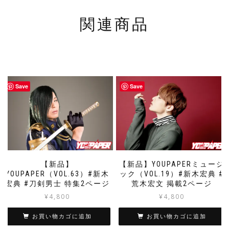
関連商品
Save
Save
【新品】
【新品】YOUPAPERミュージ
YOUPAPER（VOL.63）#新木
ック（VOL.19）#新木宏典 #
宏典 #刀剣男士 特集2ページ
荒木宏文 掲載2ページ
¥
4,800
¥
4,800
お買い物カゴに追加
お買い物カゴに追加