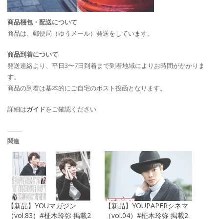
商品梱包・配送について
商品は、郵便局（ゆうメール）発送をしています。
商品到着について
発送連絡より、平日3〜7日到着まで到着地域によりお時間がかかりま
す。
商品の到着は基本的にご自宅のポスト投函となります。
詳細は
ガイド
をご確認ください
関連
【新品】YOUマガジン
【新品】YOUPAPERシネマ
（vol.83）#柾木玲弥 掲載2
（vol.04）#柾木玲弥 掲載2