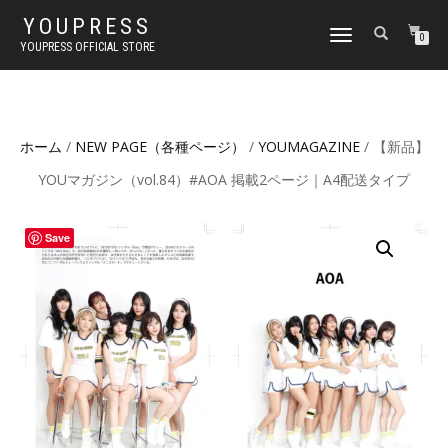
YOUPRESS
ナ
0
YOUPRESS OFFICIAL STORE
ビ
ゲ
ー
シ
ョ
ホーム
/
NEW PAGE（各種ページ）
/
YOUMAGAZINE
/ 【新品】
ン
切
YOUマガジン（vol.84）#AOA 掲載2ページ｜A4配送タイプ
り
替
え
Save