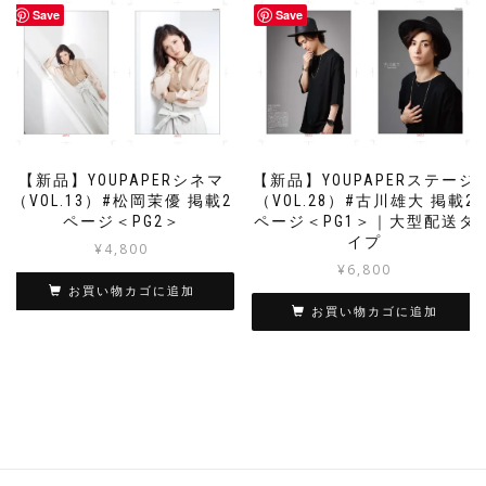
Save
Save
【新品】YOUPAPERシネマ
【新品】YOUPAPERステージ
（VOL.13）#松岡茉優 掲載2
（VOL.28）#古川雄大 掲載2
ページ＜PG2＞
ページ＜PG1＞｜大型配送タ
イプ
¥
4,800
¥
6,800
お買い物カゴに追加
お買い物カゴに追加