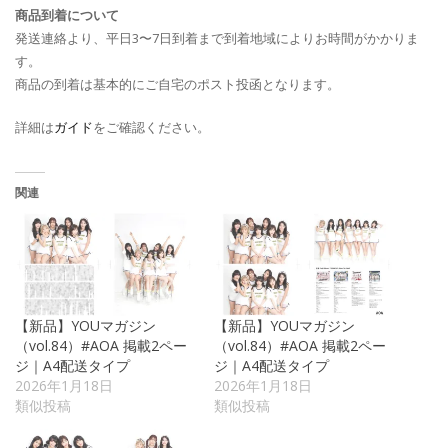
商品到着について
発送連絡より、平日3〜7日到着まで到着地域によりお時間がかかりま
す。
商品の到着は基本的にご自宅のポスト投函となります。
詳細は
ガイド
をご確認ください。
関連
【新品】YOUマガジン
【新品】YOUマガジン
（vol.84）#AOA 掲載2ペー
（vol.84）#AOA 掲載2ペー
ジ｜A4配送タイプ
ジ｜A4配送タイプ
2026年1月18日
2026年1月18日
類似投稿
類似投稿