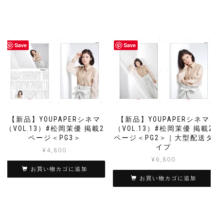
Save
Save
【新品】YOUPAPERシネマ
【新品】YOUPAPERシネマ
（VOL.13）#松岡茉優 掲載2
（VOL.13）#松岡茉優 掲載2
ページ＜PG3＞
ページ＜PG2＞｜大型配送タ
イプ
¥
4,800
¥
6,800
お買い物カゴに追加
お買い物カゴに追加