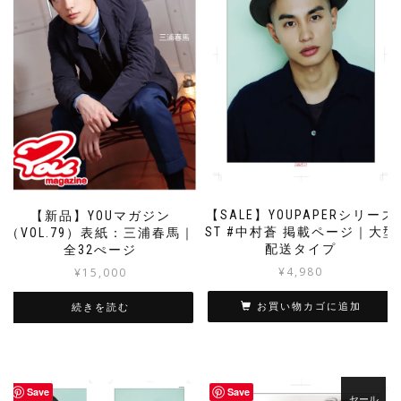
【SALE】YOUPAPERシリーズ
【新品】YOUマガジン
ST #中村蒼 掲載ページ｜大型
（VOL.79）表紙：三浦春馬｜
配送タイプ
全32ぺージ
¥
4,980
¥
15,000
お買い物カゴに追加
続きを読む
Save
Save
セール