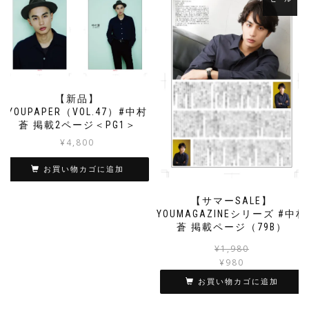
【新品】
YOUPAPER（VOL.47）#中村
蒼 掲載2ページ＜PG1＞
¥
4,800
お買い物カゴに追加
【サマーSALE】
YOUMAGAZINEシリーズ #中村
蒼 掲載ページ（79B）
¥
1,980
¥
980
お買い物カゴに追加