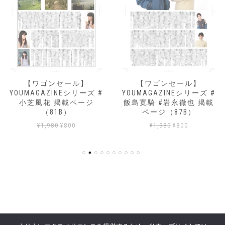
【ワゴンセール】
【ワゴンセール】
YOUMAGAZINEシリーズ #
YOUMAGAZINEシリーズ #
小芝風花 掲載ページ
飯島寛騎 #岩永徹也 掲載
（81B）
ページ（87B）
元
現
元
現
¥
1,980
¥
800
¥
1,980
¥
800
の
在
の
在
価
の
価
の
格
価
格
価
は
格
は
格
¥1,980
は
¥1,980
は
で
¥800
で
¥800
し
で
し
で
た。
す。
た。
す。