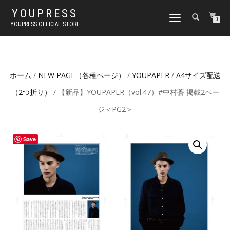
YOUPRESS
ナ
0
YOUPRESS OFFICIAL STORE
ビ
ゲ
ー
シ
ョ
ホーム
/
NEW PAGE（各種ページ）
/
YOUPAPER
/
A4サイズ配送
ン
切
（2つ折り）
/ 【新品】YOUPAPER（vol.47）#中村蒼 掲載2ペー
り
替
ジ＜PG2＞
え
Save