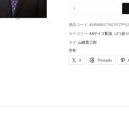
商品コード:
4589486371621IY2TPG
カテゴリー:
A4サイズ配送（2つ折
タグ:
山崎育三郎
共有:
X
Threads