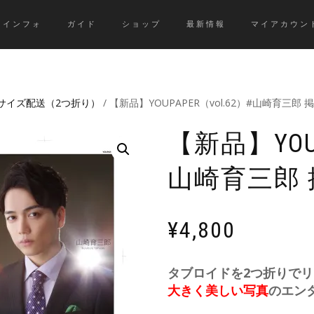
インフォ
ガイド
ショップ
最新情報
マイアカウン
4サイズ配送（2つ折り）
/ 【新品】YOUPAPER（vol.62）#山崎育三郎
【新品】YOUP
山崎育三郎 
¥
4,800
タブロイドを2つ折りで
大きく美しい写真
のエン