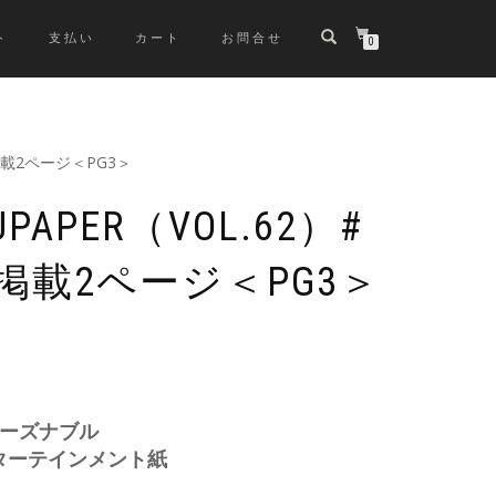
ト
支払い
カート
お問合せ
0
 掲載2ページ＜PG3＞
APER（VOL.62）#
掲載2ページ＜PG3＞
リーズナブル
ターテインメント紙