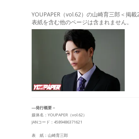
YOUPAPER（vol.62）の山崎育三郎＜掲
表紙を含む他のページは含まれません。
―発行概要－
媒体名：YOUPAPER（vol.62）
JANコード：4589486371621
表 紙：山崎育三郎