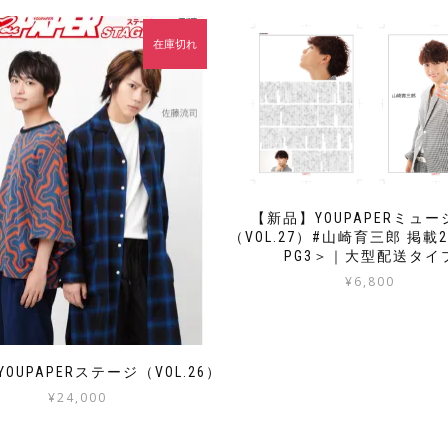
在庫切れ
【新品】YOUPAPERミュ
（VOL.27）#山崎育三郎 掲載
PG3＞｜大型配送タイ
¥
6,800
OUPAPERステージ（VOL.26）
¥
24,000