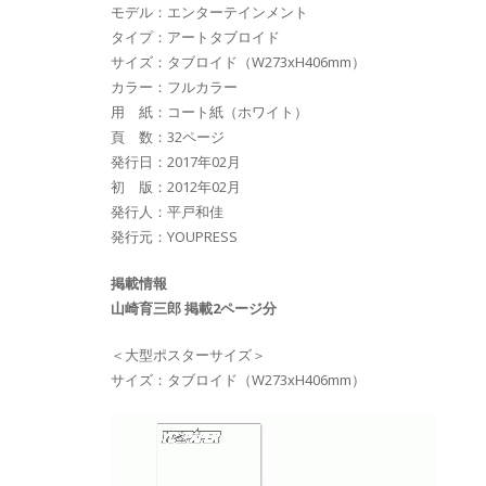
モデル：エンターテインメント
タイプ：アートタブロイド
サイズ：タブロイド（W273xH406mm）
カラー：フルカラー
用 紙：コート紙（ホワイト）
頁 数：32ページ
発行日：2017年02月
初 版：2012年02月
発行人：平戸和佳
発行元：YOUPRESS
掲載情報
山崎育三郎 掲載2ページ分
＜大型ポスターサイズ＞
サイズ：タブロイド（W273xH406mm）