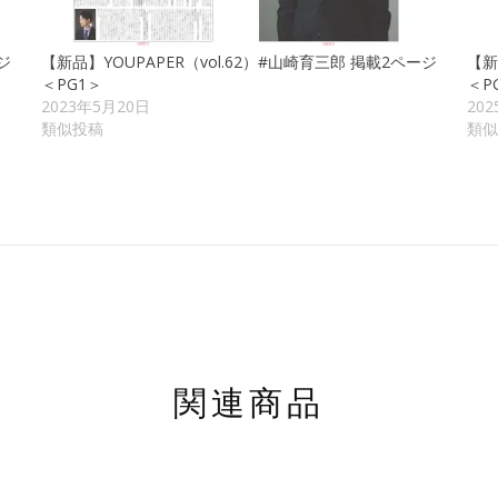
ジ
【新品】YOUPAPER（vol.62）#山崎育三郎 掲載2ページ
【新
＜PG1＞
＜P
2023年5月20日
20
類似投稿
類似
関連商品