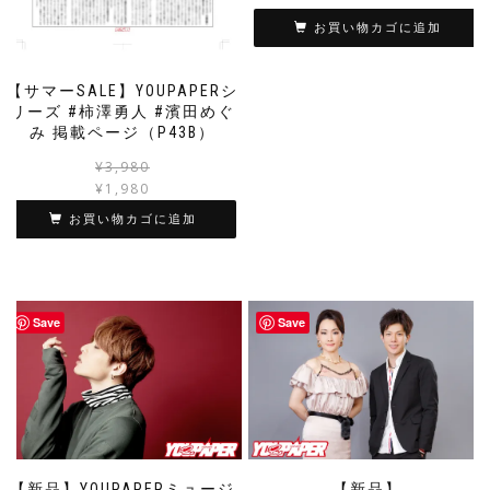
お買い物カゴに追加
【サマーSALE】YOUPAPERシ
リーズ #柿澤勇人 #濱田めぐ
み 掲載ページ（P43B）
元
現
¥
3,980
の
在
¥
1,980
価
の
お買い物カゴに追加
格
価
は
格
¥3,980
は
で
¥1,980
し
で
Save
Save
た。
す。
【新品】YOUPAPERミュージ
【新品】