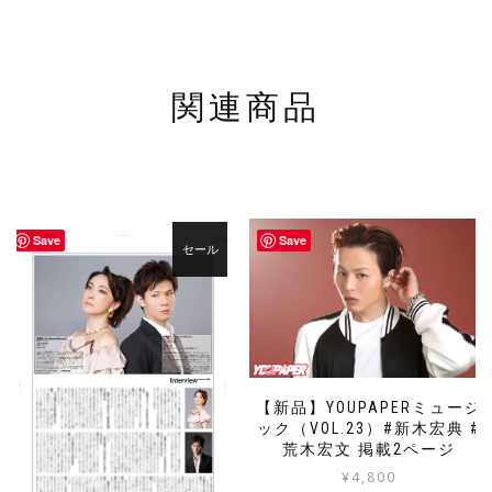
関連商品
Save
Save
セール
【新品】YOUPAPERミュージ
ック（VOL.23）#新木宏典 #
荒木宏文 掲載2ページ
¥
4,800