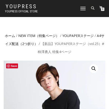
YOUPRESS
ナ
0
YOUPRESS OFFICIAL STORE
ビ
ゲ
ー
シ
ョ
ホーム
/
NEW ITEM（特集ページ）
/
YOUPAPERステージ
/
A4サ
ン
切
イズ配送（2つ折り）
/ 【新品】YOUPAPERステージ（vol.25）#
り
替
柿澤勇人 特集4ページ
え
Save