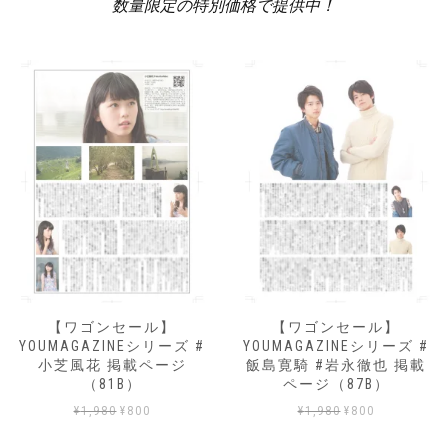
数量限定の特別価格で提供中！
【ワゴンセール】
【ワゴンセール】
YOUMAGAZINEシリーズ #
YOUMAGAZINEシリーズ #
小芝風花 掲載ページ
飯島寛騎 #岩永徹也 掲載
（81B）
ページ（87B）
元
現
元
現
¥
1,980
¥
800
¥
1,980
¥
800
の
在
の
在