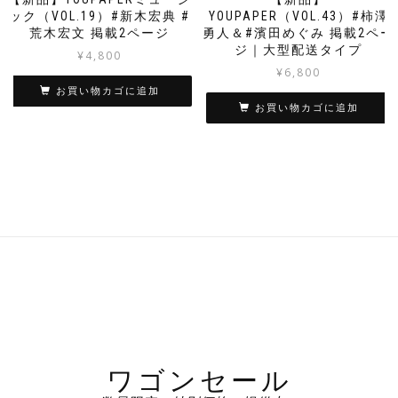
ック（VOL.19）#新木宏典 #
YOUPAPER（VOL.43）#柿澤
荒木宏文 掲載2ページ
勇人＆#濱田めぐみ 掲載2ペー
ジ｜大型配送タイプ
¥
4,800
¥
6,800
お買い物カゴに追加
お買い物カゴに追加
ワゴンセール