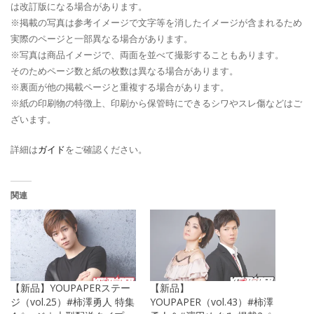
は改訂版になる場合があります。
※掲載の写真は参考イメージで文字等を消したイメージが含まれるため
実際のページと一部異なる場合があります。
※写真は商品イメージで、両面を並べて撮影することもあります。
そのためページ数と紙の枚数は異なる場合があります。
※裏面が他の掲載ページと重複する場合があります。
※紙の印刷物の特徴上、印刷から保管時にできるシワやスレ傷などはご
ざいます。
詳細は
ガイド
をご確認ください。
関連
【新品】YOUPAPERステー
【新品】
ジ（vol.25）#柿澤勇人 特集
YOUPAPER（vol.43）#柿澤