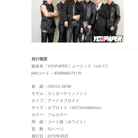
発行概要
媒体名：YOUPAPERミュージック（vol.17）
JANコード：4589486373175
表 紙：CROSS GENE
モデル：エンターテインメント
タイプ：アートタブロイド
サイズ：タブロイド（W273xH406mm）
カラー：フルカラー
用 紙：コート紙（ホワイト）
頁 数：32ページ
発行日：2015年09月