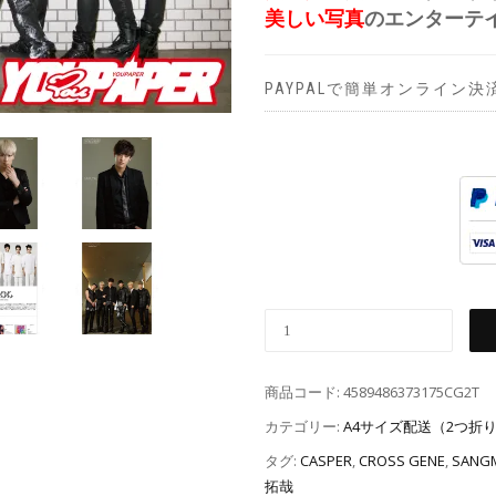
美しい写真
のエンターテ
PAYPALで簡単オンライン決
商品コード:
4589486373175CG2T
カテゴリー:
A4サイズ配送（2つ折
タグ:
CASPER
,
CROSS GENE
,
SANG
拓哉