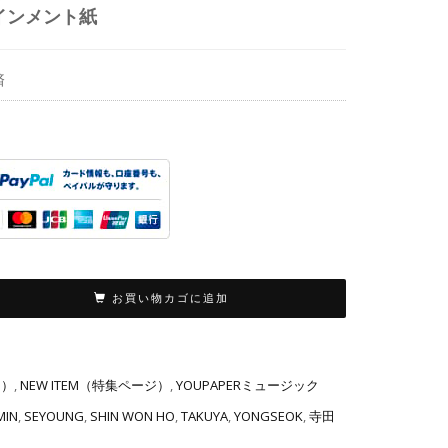
インメント紙
済
お買い物カゴに追加
り）
,
NEW ITEM（特集ページ）
,
YOUPAPERミュージック
MIN
,
SEYOUNG
,
SHIN WON HO
,
TAKUYA
,
YONGSEOK
,
寺田