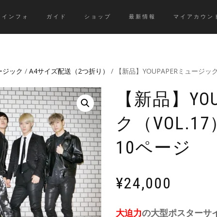
インフォ
ガイド
ショップ
最新情報
マイアカウン
ュージック
/
A4サイズ配送（2つ折り）
/ 【新品】YOUPAPERミュージック（
【新品】YO
ク（VOL.17
10ページ
¥
24,000
大迫力
の大型ポスターサ