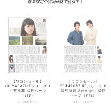
数量限定の特別価格で提供中！
【ワゴンセール】
【ワゴンセール】
YOUMAGAZINEシリーズ #
YOUMAGAZINEシリーズ #
小芝風花 掲載ページ
飯島寛騎 #岩永徹也 掲載
（81B）
ページ（87B）
元
現
元
現
¥
1,980
¥
800
¥
1,980
¥
800
の
在
の
在