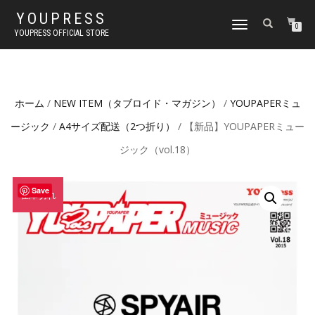
YOUPRESS
ナ
0
YOUPRESS OFFICIAL STORE
ビ
ゲ
ー
シ
ョ
ホーム
/
NEW ITEM（タブロイド・マガジン）
/
YOUPAPERミュ
ン
切
ージック
/
A4サイズ配送（2つ折り）
/ 【新品】YOUPAPERミュー
り
替
ジック（vol.18）
え
Save
在庫切れ