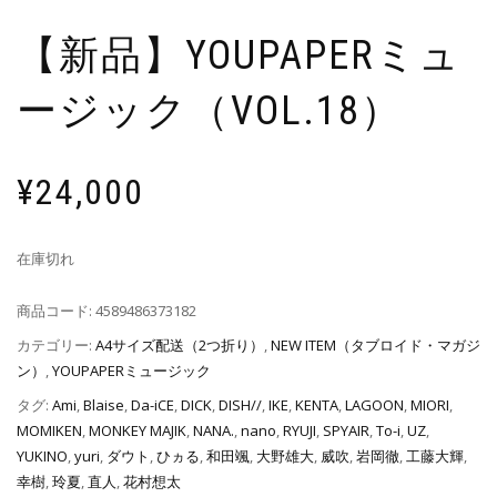
【新品】YOUPAPERミュ
ージック（VOL.18）
¥
24,000
在庫切れ
商品コード:
4589486373182
カテゴリー:
A4サイズ配送（2つ折り）
,
NEW ITEM（タブロイド・マガジ
ン）
,
YOUPAPERミュージック
タグ:
Ami
,
Blaise
,
Da-iCE
,
DICK
,
DISH//
,
IKE
,
KENTA
,
LAGOON
,
MIORI
,
MOMIKEN
,
MONKEY MAJIK
,
NANA.
,
nano
,
RYUJI
,
SPYAIR
,
To-i
,
UZ
,
YUKINO
,
yuri
,
ダウト
,
ひヵる
,
和田颯
,
大野雄大
,
威吹
,
岩岡徹
,
工藤大輝
,
幸樹
,
玲夏
,
直人
,
花村想太