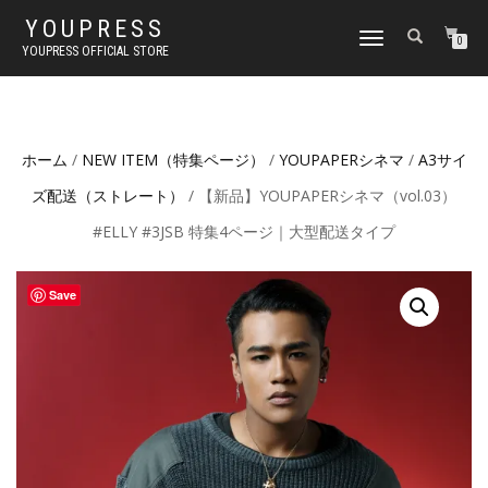
YOUPRESS
ナ
0
YOUPRESS OFFICIAL STORE
ビ
ゲ
ー
シ
ョ
ホーム
/
NEW ITEM（特集ページ）
/
YOUPAPERシネマ
/
A3サイ
ン
切
ズ配送（ストレート）
/ 【新品】YOUPAPERシネマ（vol.03）
り
替
#ELLY #3JSB 特集4ページ｜大型配送タイプ
え
Save