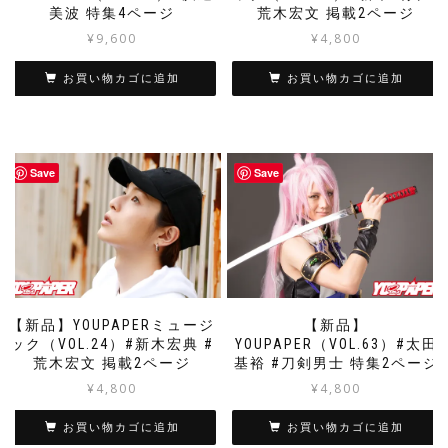
美波 特集4ページ
荒木宏文 掲載2ページ
¥
9,600
¥
4,800
お買い物カゴに追加
お買い物カゴに追加
Save
Save
【新品】YOUPAPERミュージ
【新品】
ック（VOL.24）#新木宏典 #
YOUPAPER（VOL.63）#太田
荒木宏文 掲載2ページ
基裕 #刀剣男士 特集2ページ
¥
4,800
¥
4,800
お買い物カゴに追加
お買い物カゴに追加