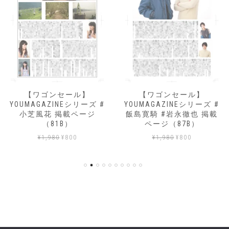
】
【ワゴンセール】
【ワゴンセール
ーズ #
YOUMAGAZINEシリーズ #
YOUMAGAZINEシリ
ジ
飯島寛騎 #岩永徹也 掲載
原菜乃華 掲載ペー
ページ（87B）
（87B）
元
現
元
現
¥
1,980
¥
800
¥
1,980
¥
800
の
在
の
在
価
の
価
の
格
価
格
価
は
格
は
格
¥1,980
は
¥1,980
は
0
で
¥800
で
¥80
し
で
し
で