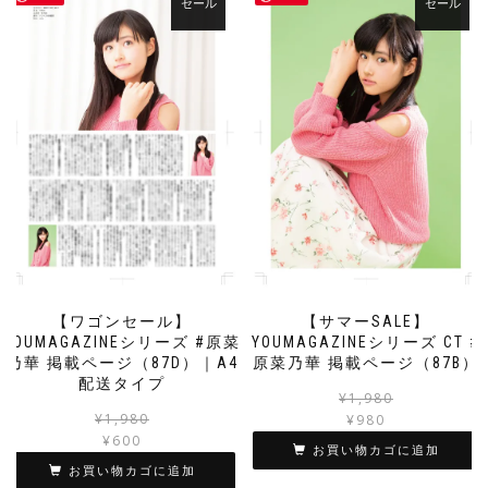
セール
セール
【ワゴンセール】
【サマーSALE】
YOUMAGAZINEシリーズ #原菜
YOUMAGAZINEシリーズ CT #
乃華 掲載ページ（87D）｜A4
原菜乃華 掲載ページ（87B）
配送タイプ
¥
1,980
元
現
¥
1,980
¥
980
の
在
¥
600
お買い物カゴに追加
価
の
お買い物カゴに追加
格
価