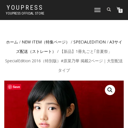
YOUPRESS
ナ
0
YOUPRESS OFFICIAL STORE
ビ
ゲ
ー
シ
ョ
ホーム
/
NEW ITEM（特集ページ）
/
SPECIALEDITION
/
A3サイ
ン
切
ズ配送（ストレート）
/ 【新品】1冊丸ごと｢音夏祭」
り
替
SpecialEdition 2016（特別版）#原菜乃華 掲載2ページ｜大型配送
え
タイプ
Save