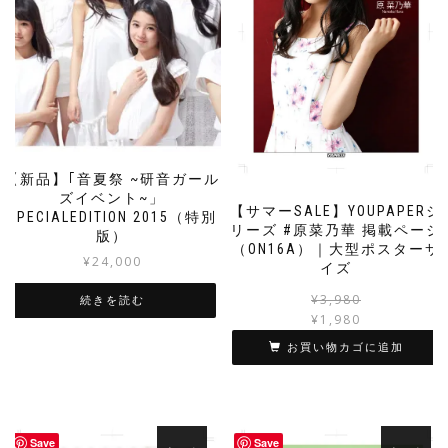
【新品】｢音夏祭 ~研音ガール
ズイベント~」
【サマーSALE】YOUPAPERシ
SPECIALEDITION 2015（特別
リーズ #原菜乃華 掲載ページ
版）
（ON16A）｜大型ポスターサ
¥
24,000
イズ
¥
3,980
続きを読む
¥
1,980
お買い物カゴに追加
Save
Save