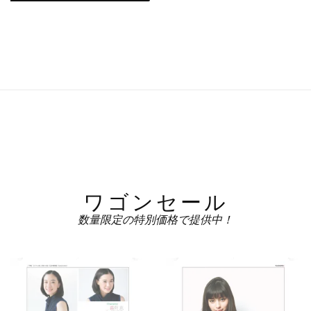
は
格
¥1,980
は
で
¥600
し
で
た。
す。
ワゴンセール
数量限定の特別価格で提供中！