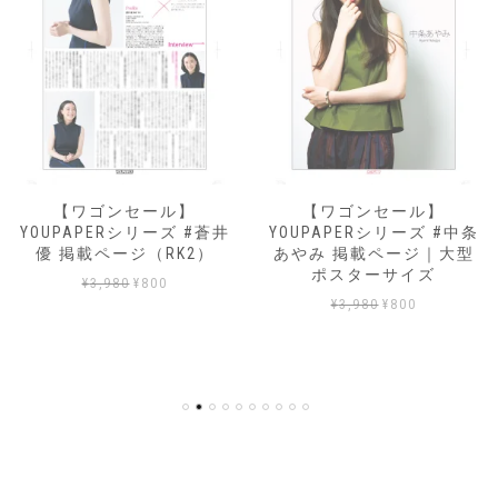
【ワゴンセール】
【ワゴンセール】
YOUPAPERシリーズ #蒼井
YOUPAPERシリーズ #中条
優 掲載ページ（RK2）
あやみ 掲載ページ｜大型
ポスターサイズ
元
現
¥
3,980
¥
800
元
現
の
在
¥
3,980
¥
800
の
在
価
の
価
の
格
価
格
価
は
格
は
格
¥3,980
は
¥3,980
は
で
¥800
で
¥800
し
で
し
で
た。
す。