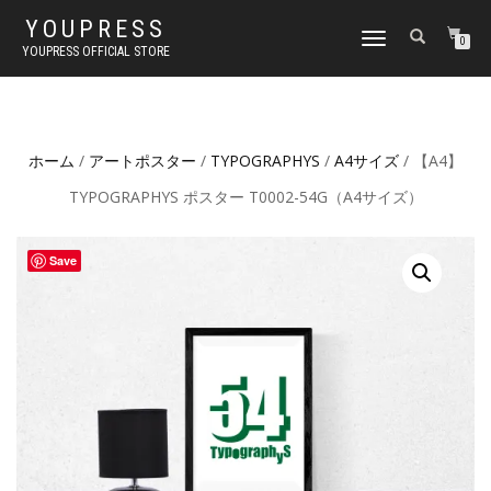
YOUPRESS
ナ
0
YOUPRESS OFFICIAL STORE
ビ
ゲ
ー
シ
ョ
ホーム
/
アートポスター
/
TYPOGRAPHYS
/
A4サイズ
/ 【A4】
ン
切
TYPOGRAPHYS ポスター T0002-54G（A4サイズ）
り
替
え
Save