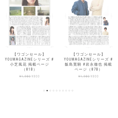
【ワゴンセール】
【ワゴンセール】
YOUMAGAZINEシリーズ #
YOUMAGAZINEシリーズ #
小芝風花 掲載ページ
飯島寛騎 #岩永徹也 掲載
（81B）
ページ（87B）
元
現
元
現
¥
1,980
¥
800
¥
1,980
¥
800
の
在
の
在
価
の
価
の
格
価
格
価
は
格
は
格
¥1,980
は
¥1,980
は
で
¥800
で
¥800