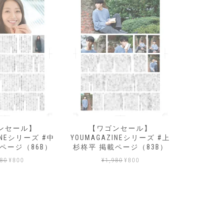
ンセール】
【ワゴンセール】
【ワ
INEシリーズ #中
YOUMAGAZINEシリーズ #上
YOUMAG
ページ（86B）
杉柊平 掲載ページ（83B）
杉柊平 
元
現
元
現
980
¥
800
¥
1,980
¥
800
¥
の
在
の
在
価
の
価
の
格
価
格
価
は
格
は
格
¥1,980
は
¥1,980
は