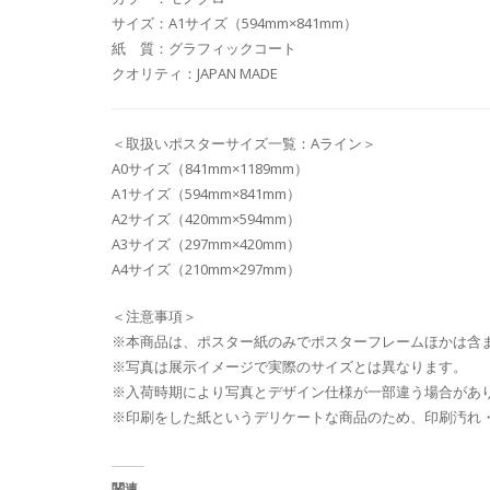
サイズ：A1サイズ（594mm×841mm）
紙 質：グラフィックコート
クオリティ：JAPAN MADE
＜取扱いポスターサイズ一覧：Aライン＞
A0サイズ（841mm×1189mm）
A1サイズ（594mm×841mm）
A2サイズ（420mm×594mm）
A3サイズ（297mm×420mm）
A4サイズ（210mm×297mm）
＜注意事項＞
※本商品は、ポスター紙のみでポスターフレームほかは含
※写真は展示イメージで実際のサイズとは異なります。
※入荷時期により写真とデザイン仕様が一部違う場合があ
※印刷をした紙というデリケートな商品のため、印刷汚れ
関連