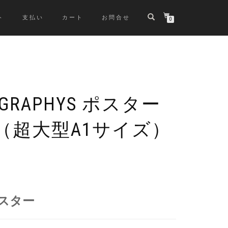
ト
支払い
カート
お問合せ
0
OGRAPHYS ポスター
8BK（超大型A1サイズ）
スター