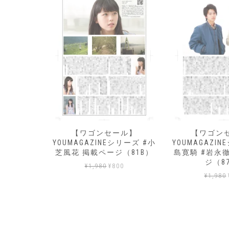
ール】
【ワゴンセール】
【ワゴン
シリーズ #大
YOUMAGAZINEシリーズ #小
YOUMAGAZI
（86B）
芝風花 掲載ページ（81B）
島寛騎 #岩永
ジ（8
現
元
現
00
¥
1,980
¥
800
在
の
在
¥
1,980
の
価
の
価
格
価
格
は
格
980
は
¥1,980
は