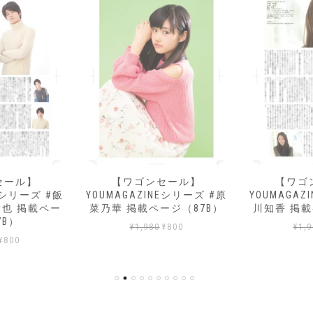
セール】
【ワゴンセール】
【ワゴ
NEシリーズ #飯
YOUMAGAZINEシリーズ #原
YOUMAGAZ
徹也 掲載ペー
菜乃華 掲載ページ（87B）
川知香 掲載
7B）
元
現
¥
1,980
¥
800
¥
1,
元
現
¥
800
の
在
の
在
価
の
価
の
格
価
格
価
は
格
は
格
¥1,980
は