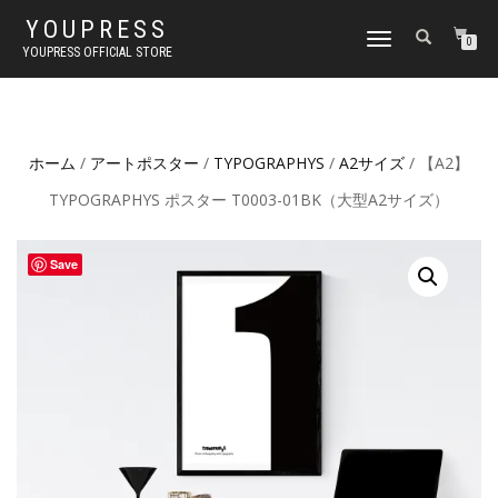
YOUPRESS
ナ
0
YOUPRESS OFFICIAL STORE
ビ
ゲ
ー
シ
ョ
ホーム
/
アートポスター
/
TYPOGRAPHYS
/
A2サイズ
/ 【A2】
ン
切
TYPOGRAPHYS ポスター T0003-01BK（大型A2サイズ）
り
替
え
Save