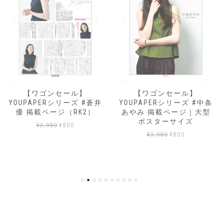
【ワゴンセール】
【ワゴンセール】
YOUPAPERシリーズ #蒼井
YOUPAPERシリーズ #中条
優 掲載ページ（RK2）
あやみ 掲載ページ｜大型
ポスターサイズ
元
現
¥
3,980
¥
800
元
現
の
在
¥
3,980
¥
800
の
在
価
の
価
の
格
価
格
価
は
格
は
格
¥3,980
は
¥3,980
は
で
¥800
で
¥800
し
で
し
で
た。
す。