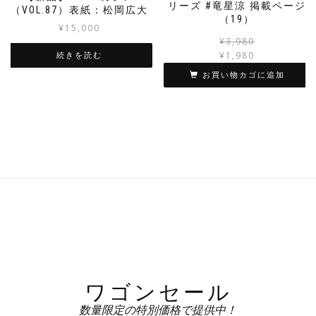
リーズ #竜星涼 掲載ページ
（VOL.87）表紙：松岡広大
（19）
¥
15,000
¥
3,980
¥
1,980
続きを読む
お買い物カゴに追加
ワゴンセール
数量限定の特別価格で提供中！