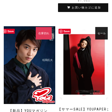
¥
1,980
お買い物カゴに追加
Save
Save
在庫切れ
セール
【サマーSALE】YOUPAPERシ
【新品】YOUマガジン