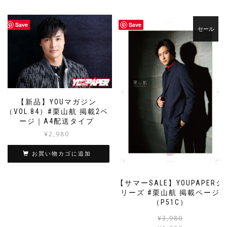
Save
Save
セール
【新品】YOUマガジン
（VOL.84）#栗山航 掲載2ペ
ージ｜A4配送タイプ
¥
2,980
お買い物カゴに追加
【サマーSALE】YOUPAPERシ
リーズ #栗山航 掲載ページ
（P51C）
¥
3,980