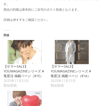
す。
商品の到着は基本的にご自宅のポスト投函となります。
詳細は
ガイド
をご確認ください。
関連
【サマーSALE】
【サマーSALE】
YOUMAGAZINEシリーズ #
YOUMAGAZINEシリーズ #
竜星涼 掲載ページ（81E）
竜星涼 掲載ページ（81A）
2025年11月21日
2025年11月21日
類似投稿
類似投稿