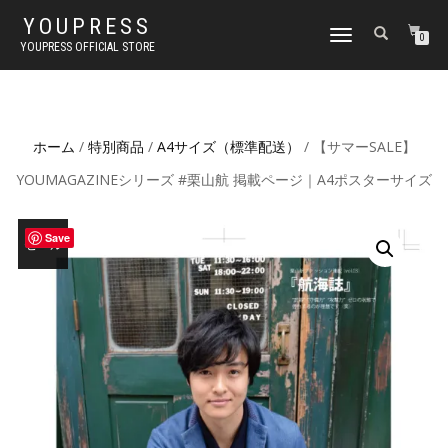
YOUPRESS
ナ
0
YOUPRESS OFFICIAL STORE
ビ
ゲ
ー
シ
ョ
ホーム
/
特別商品
/
A4サイズ（標準配送）
/ 【サマーSALE】
ン
切
YOUMAGAZINEシリーズ #栗山航 掲載ページ｜A4ポスターサイズ
り
替
え
Save
セール