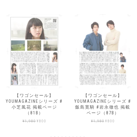
【ワゴンセール】
【ワゴンセール】
YOUMAGAZINEシリーズ #
YOUMAGAZINEシリーズ #
小芝風花 掲載ページ
飯島寛騎 #岩永徹也 掲載
（81B）
ページ（87B）
元
現
元
現
¥
1,980
¥
800
¥
1,980
¥
800
の
在
の
在
価
の
価
の