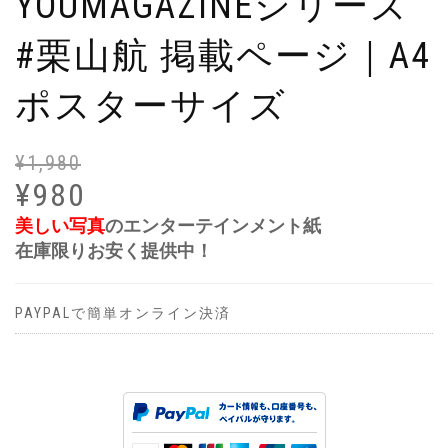
YOUMAGAZINEシリーズ
#栗山航 掲載ページ｜A4
ポスターサイズ
¥
1,980
元
現
の
在
¥
980
価
の
美しい写真
のエンターテインメント紙
格
価
在庫限りお安く提供中！
は
格
¥1
は
で
¥9
PAYPALで簡単オンライン決済
し
で
た
す