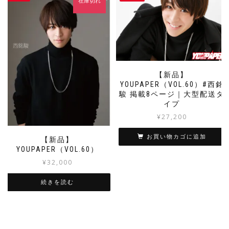
在庫切れ
【新品】
YOUPAPER（VOL.60）#西銘
駿 掲載8ページ｜大型配送タ
イプ
¥
27,200
お買い物カゴに追加
【新品】
YOUPAPER（VOL.60）
¥
32,000
続きを読む