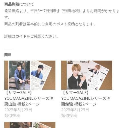
商品到着について
発送連絡より、平日3〜7日到着まで到着地域によりお時間がかかりま
す。
商品の到着は基本的にご自宅のポスト投函となります。
詳細は
ガイド
をご確認ください。
関連
【サマーSALE】
【サマーSALE】
YOUMAGAZINEシリーズ #
YOUMAGAZINEシリーズ #
栗山航 掲載2ページ
西銘駿 掲載2ページ
2025年8月23日
2025年8月23日
類似投稿
類似投稿