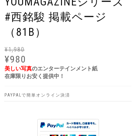
YOUMAGAZINEシリーズ
#西銘駿 掲載ページ
（81B）
¥
1,980
元
現
の
在
¥
980
価
の
美しい写真
のエンターテインメント紙
格
価
在庫限りお安く提供中！
は
格
¥1
は
で
¥9
PAYPALで簡単オンライン決済
し
で
た
す