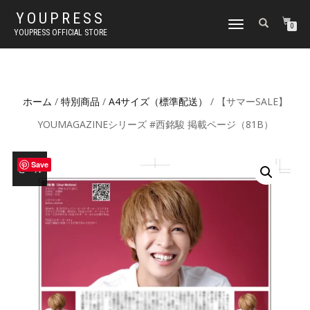
YOUPRESS
ナ
0
YOUPRESS OFFICIAL STORE
ビ
ゲ
ー
シ
ョ
ホーム
/
特別商品
/
A4サイズ（標準配送）
/ 【サマーSALE】
ン
切
YOUMAGAZINEシリーズ #西銘駿 掲載ページ（81B）
り
替
え
Save
セール