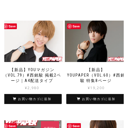
Save
Save
【新品】YOUマガジン
【新品】
（VOL.79）#西銘駿 掲載2ペ
YOUPAPER（VOL.60）#西銘
ージ｜A4配送タイプ
駿 特集8ページ
¥
2,980
¥
19,200
お買い物カゴに追加
お買い物カゴに追加
Save
Save