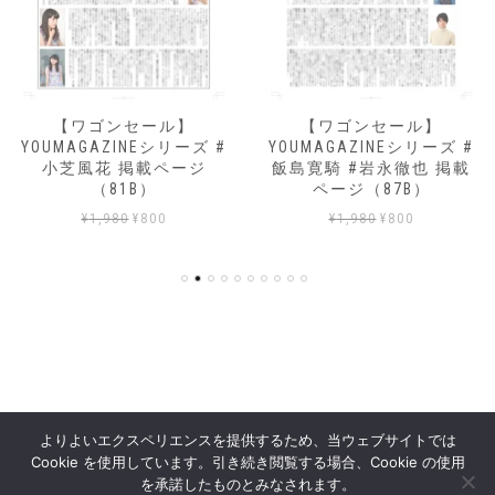
【ワゴンセール】
【ワゴンセール】
YOUMAGAZINEシリーズ #
YOUMAGAZINEシリーズ #
小芝風花 掲載ページ
飯島寛騎 #岩永徹也 掲載
（81B）
ページ（87B）
元
現
元
現
¥
1,980
¥
800
¥
1,980
¥
800
の
在
の
在
価
の
価
の
格
価
格
価
は
格
は
格
¥1,980
は
¥1,980
は
で
¥800
で
¥800
し
で
し
で
た。
す。
た。
す。
よりよいエクスペリエンスを提供するため、当ウェブサイトでは
Cookie を使用しています。引き続き閲覧する場合、Cookie の使用
YOUPRESS STORE
を承諾したものとみなされます。