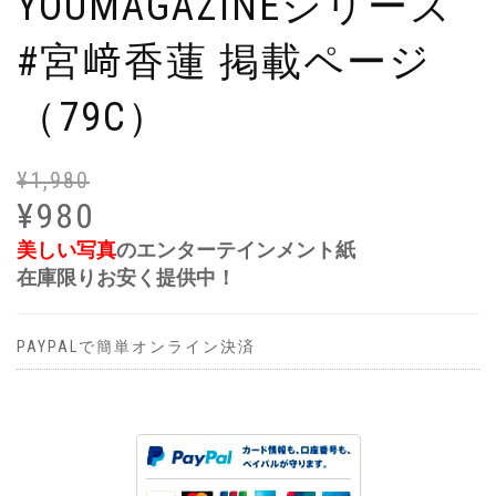
YOUMAGAZINEシリーズ
#宮﨑香蓮 掲載ページ
（79C）
¥
1,980
元
現
の
在
¥
980
価
の
美しい写真
のエンターテインメント紙
格
価
在庫限りお安く提供中！
は
格
¥1
は
で
¥9
PAYPALで簡単オンライン決済
し
で
た
す