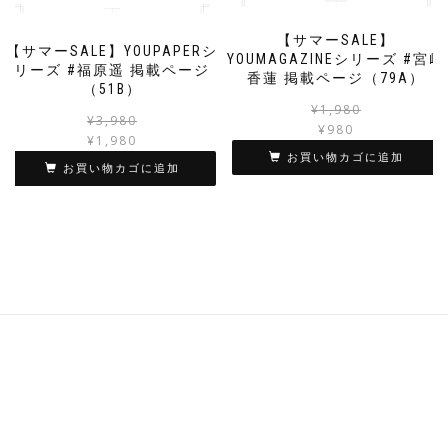
【サマーSALE】
【サマーSALE】YOUPAPERシ
YOUMAGAZINEシリーズ #宮﨑
リーズ #福原遥 掲載ページ
香蓮 掲載ページ（79A）
（51B）
¥
1,980
元
現
¥
3,980
¥
980
の
在
¥
1,980
お買い物カゴに追加
価
の
お買い物カゴに追加
格
価
は
格
¥3,980
は
で
¥1,980
し
で
た。
す。