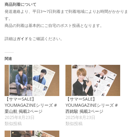
商品到着について
発送連絡より、平日3〜7日到着まで到着地域によりお時間がかかりま
す。
商品の到着は基本的にご自宅のポスト投函となります。
詳細は
ガイド
をご確認ください。
関連
【サマーSALE】
【サマーSALE】
YOUMAGAZINEシリーズ #
YOUMAGAZINEシリーズ #
栗山航 掲載2ページ
西銘駿 掲載2ページ
2025年8月23日
2025年8月23日
類似投稿
類似投稿