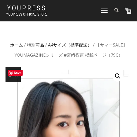
YOUPRESS
ナ
0
YOUPRESS OFFICIAL STORE
ビ
ゲ
ー
シ
ョ
ホーム
/
特別商品
/
A4サイズ（標準配送）
/ 【サマーSALE】
ン
切
YOUMAGAZINEシリーズ #宮﨑香蓮 掲載ページ（79C）
り
替
え
Save
セール