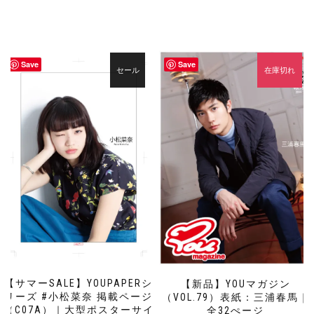
Save
Save
セール
在庫切れ
【サマーSALE】YOUPAPERシ
【新品】YOUマガジン
リーズ #小松菜奈 掲載ページ
（VOL.79）表紙：三浦春馬｜
（C07A）｜大型ポスターサイ
全32ぺージ