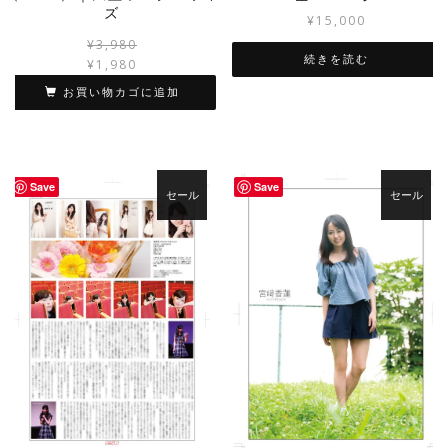
ズ
¥
15,000
元
現
¥
3,980
続きを読む
の
在
¥
1,980
価
の
お買い物カゴに追加
格
価
は
格
¥3,980
は
で
¥1,980
し
で
Save
Save
セール
セール
た。
す。