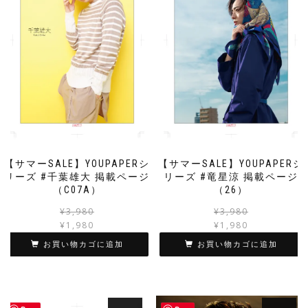
【サマーSALE】YOUPAPERシ
【サマーSALE】YOUPAPERシ
リーズ #千葉雄大 掲載ページ
リーズ #竜星涼 掲載ページ
（C07A）
（26）
元
現
¥
3,980
¥
3,980
の
在
¥
1,980
¥
1,980
価
の
お買い物カゴに追加
お買い物カゴに追加
格
価
は
格
¥3,980
は
で
¥1,980
し
で