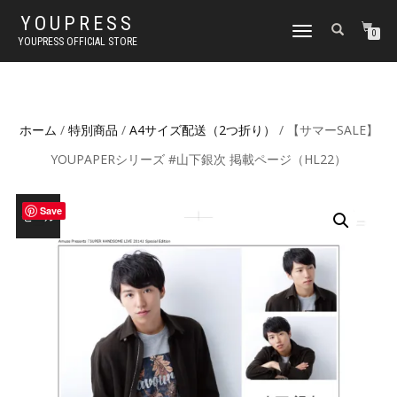
YOUPRESS
ナ
0
YOUPRESS OFFICIAL STORE
ビ
ゲ
ー
シ
ョ
ホーム
/
特別商品
/
A4サイズ配送（2つ折り）
/ 【サマーSALE】
ン
切
YOUPAPERシリーズ #山下銀次 掲載ページ（HL22）
り
替
え
Save
セール