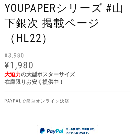
YOUPAPERシリーズ #山
下銀次 掲載ページ
（HL22）
¥
3,980
元
現
の
在
¥
1,980
価
の
大迫力
の大型ポスターサイズ
格
価
在庫限りお安く提供中！
は
格
¥3
は
で
¥1
PAYPALで簡単オンライン決済
し
で
た
す