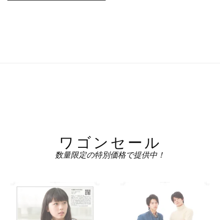
は
格
¥3,980
は
で
¥1,980
し
で
た。
す。
ワゴンセール
数量限定の特別価格で提供中！