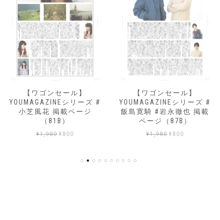
【ワゴンセール】
【ワゴンセール】
YOUMAGAZINEシリーズ #
YOUMAGAZINEシリーズ #
小芝風花 掲載ページ
飯島寛騎 #岩永徹也 掲載
（81B）
ページ（87B）
元
現
元
現
¥
1,980
¥
800
¥
1,980
¥
800
の
在
の
在
価
の
価
の
格
価
格
価
は
格
は
格
¥1,980
は
¥1,980
は
で
¥800
で
¥800
し
で
し
で