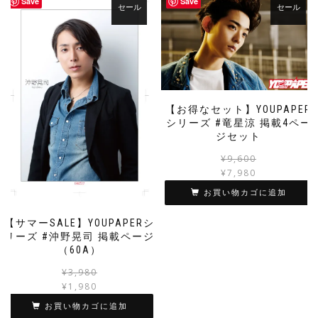
Save
Save
セール
セール
た。
す。
【お得なセット】YOUPAPER
シリーズ #竜星涼 掲載4ペー
ジセット
¥
9,600
¥
7,980
お買い物カゴに追加
【サマーSALE】YOUPAPERシ
リーズ #沖野晃司 掲載ページ
（60A）
元
現
¥
3,980
の
在
¥
1,980
価
の
お買い物カゴに追加
格
価