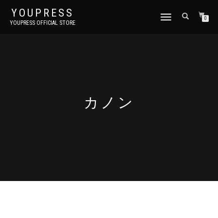
YOUPRESS
ナ
0
YOUPRESS OFFICIAL STORE
ビ
ゲ
ー
シ
ョ
ン
切
り
カノン
替
え