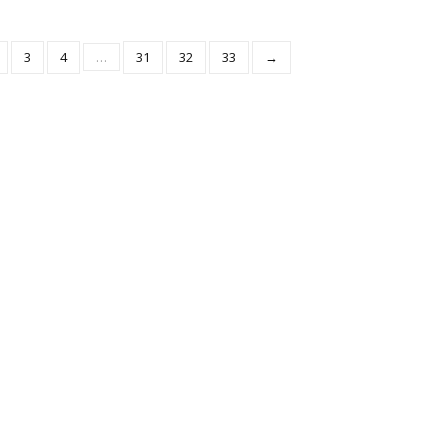
3
4
…
31
32
33
→