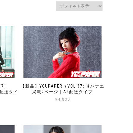
37）
【新品】YOUPAPER（VOL.37）#ハナエ
型配送タイ
掲載2ページ｜A4配送タイプ
¥
4,800