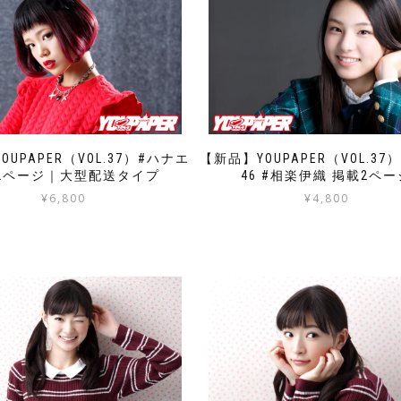
OUPAPER（VOL.37）#ハナエ
【新品】YOUPAPER（VOL.37
2ページ｜大型配送タイプ
46 #相楽伊織 掲載2ペー
¥
6,800
¥
4,800