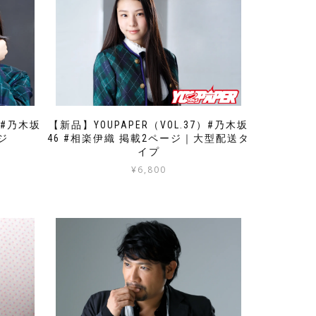
）#乃木坂
【新品】YOUPAPER（VOL.37）#乃木坂
ジ
46 #相楽伊織 掲載2ページ｜大型配送タ
イプ
¥
6,800