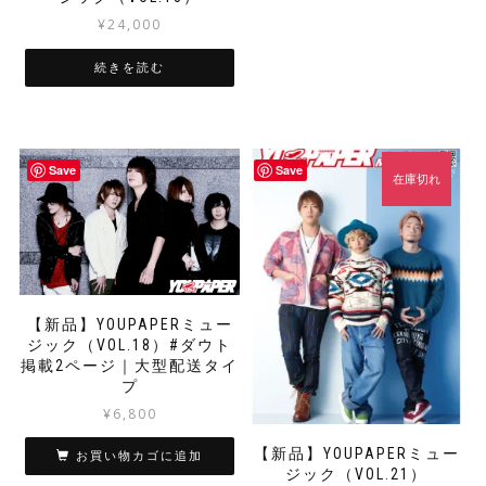
¥
24,000
続きを読む
Save
Save
在庫切れ
【新品】YOUPAPERミュー
ジック（VOL.18）#ダウト
掲載2ページ｜大型配送タイ
プ
¥
6,800
【新品】YOUPAPERミュー
お買い物カゴに追加
ジック（VOL.21）