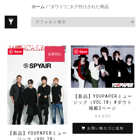
ホーム
/ “ダウト”にタグ付けされた商品
Save
Save
在庫切れ
【新品】YOUPAPERミュー
ジック（VOL.18）#ダウト
掲載2ページ
¥
4,800
お買い物カゴに追加
【新品】YOUPAPERミュー
ジック（VOL.18）