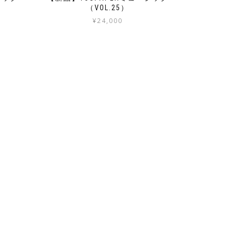
（VOL.25）
¥
24,000