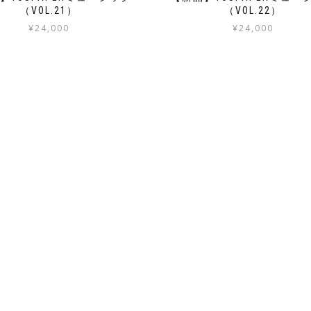
（VOL.21）
（VOL.22）
¥
24,000
¥
24,000