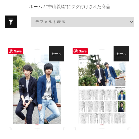
ホーム
/ “中山義紘”にタグ付けされた商品
Save
Save
セール
セール