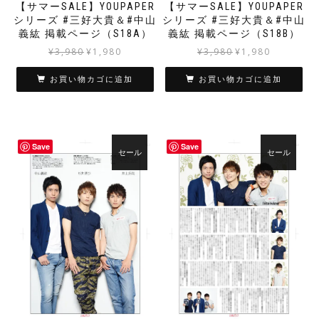
【サマーSALE】YOUPAPER
【サマーSALE】YOUPAPER
シリーズ #三好大貴＆#中山
シリーズ #三好大貴＆#中山
義紘 掲載ページ（S18A）
義紘 掲載ページ（S18B）
元
現
元
現
¥
3,980
¥
1,980
¥
3,980
¥
1,980
の
在
の
在
価
の
価
の
お買い物カゴに追加
お買い物カゴに追加
格
価
格
価
は
格
は
格
¥3,980
は
¥3,980
は
で
¥1,980
で
¥1,980
Save
Save
し
で
し
で
セール
セール
た。
す。
た。
す。