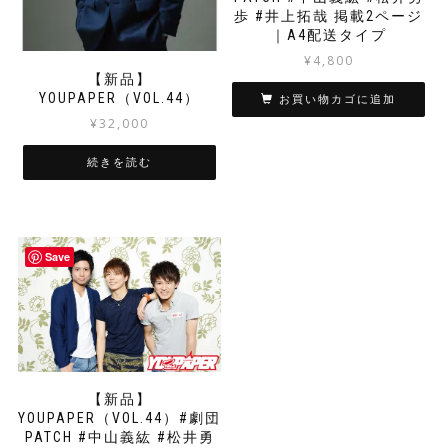
歩 #井上拓哉 掲載2ページ
｜A4配送タイプ
¥
4,800
【新品】
YOUPAPER（VOL.44）
お買い物カゴに追加
¥
32,000
続きを読む
Save
【新品】
YOUPAPER（VOL.44）#劇団
PATCH #中山義紘 #松井勇