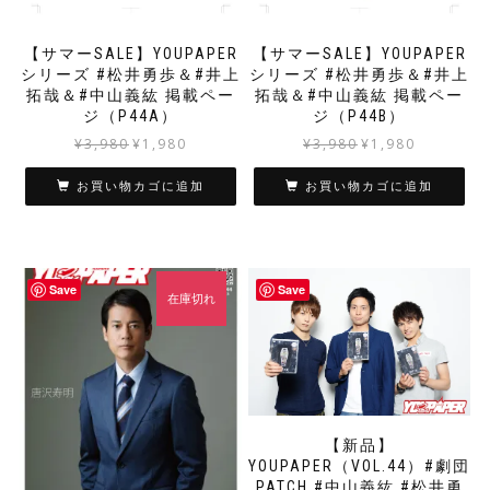
【サマーSALE】YOUPAPER
【サマーSALE】YOUPAPER
シリーズ #松井勇歩＆#井上
シリーズ #松井勇歩＆#井上
拓哉＆#中山義紘 掲載ペー
拓哉＆#中山義紘 掲載ペー
ジ（P44A）
ジ（P44B）
元
現
元
現
¥
3,980
¥
1,980
¥
3,980
¥
1,980
の
在
の
在
価
の
価
の
お買い物カゴに追加
お買い物カゴに追加
格
価
格
価
は
格
は
格
¥3,980
は
¥3,980
は
で
¥1,980
で
¥1,980
Save
Save
し
で
し
で
在庫切れ
た。
す。
た。
す。
【新品】
YOUPAPER（VOL.44）#劇団
PATCH #中山義紘 #松井勇