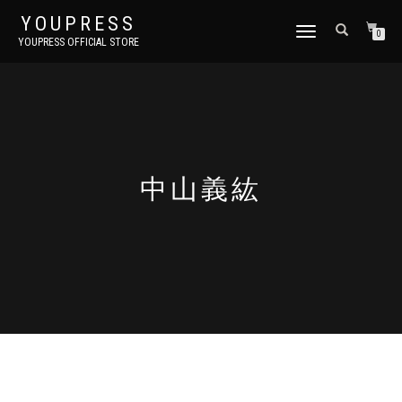
YOUPRESS
ナ
0
YOUPRESS OFFICIAL STORE
ビ
ゲ
ー
シ
ョ
ン
切
り
中山義紘
替
え