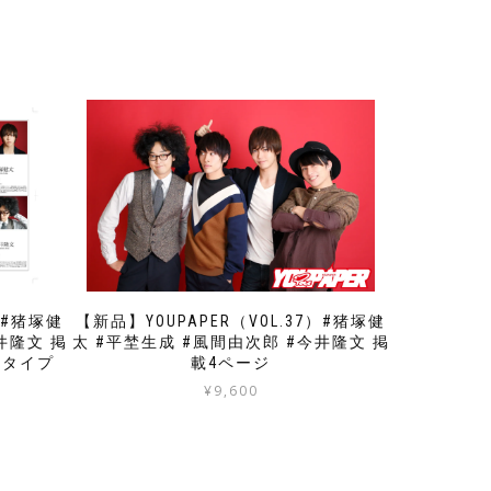
）#猪塚健
【新品】YOUPAPER（VOL.37）#猪塚健
井隆文 掲
太 #平埜生成 #風間由次郎 #今井隆文 掲
送タイプ
載4ページ
¥
9,600