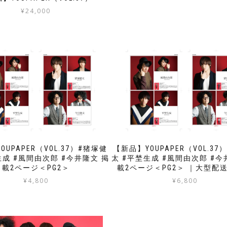
¥
24,000
OUPAPER（VOL.37）#猪塚健
【新品】YOUPAPER（VOL.37
生成 #風間由次郎 #今井隆文 掲
太 #平埜生成 #風間由次郎 #今
載2ページ＜PG2＞
載2ページ＜PG2＞ ｜大型配
¥
4,800
¥
6,800