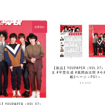
在庫切れ
【新品】YOUPAPER（VOL.37
太 #平埜生成 #風間由次郎 #今
載2ページ＜PG1＞
¥
4,800
】YOUPAPER（VOL.37）