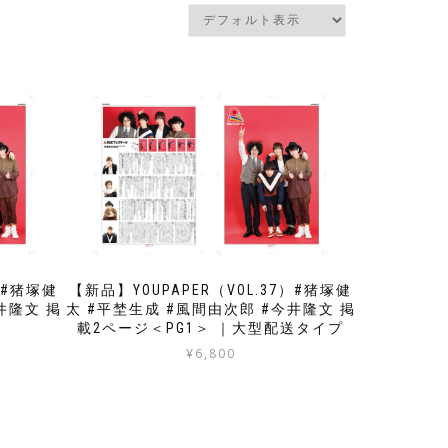
）#猪塚健
【新品】YOUPAPER（VOL.37）#猪塚健
井隆文 掲
太 #平埜生成 #風間由次郎 #今井隆文 掲
載2ページ＜PG1＞ ｜大型配送タイプ
¥
6,800