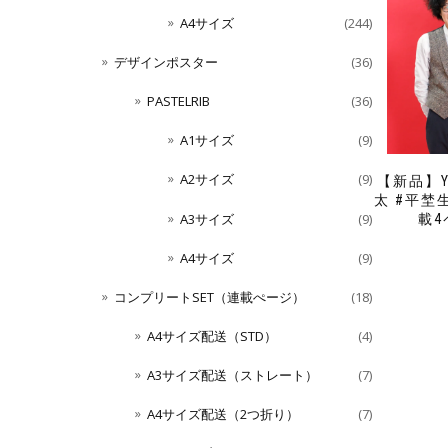
A4サイズ
(244)
デザインポスター
(36)
PASTELRIB
(36)
A1サイズ
(9)
A2サイズ
(9)
【新品】Y
太 #平埜
A3サイズ
(9)
載
A4サイズ
(9)
コンプリートSET（連載ぺージ）
(18)
A4サイズ配送（STD）
(4)
A3サイズ配送（ストレート）
(7)
A4サイズ配送（2つ折り）
(7)