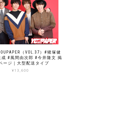
OUPAPER（VOL.37）#猪塚健
生成 #風間由次郎 #今井隆文 掲
4ページ｜大型配送タイプ
¥
13,600