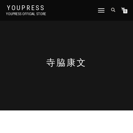
YOUPRESS
ナ
0
YOUPRESS OFFICIAL STORE
ビ
ゲ
ー
シ
ョ
ン
切
り
寺脇康文
替
え