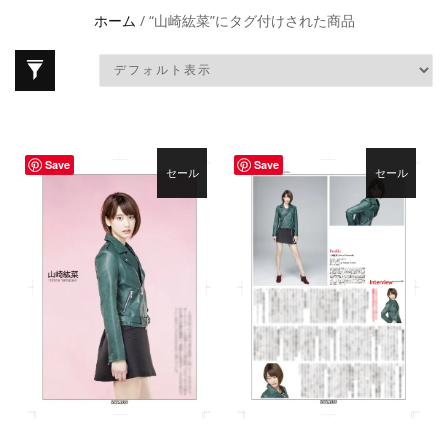
ホーム
/ “山崎紘菜”にタグ付けされた商品
Save
Save
セール
セール