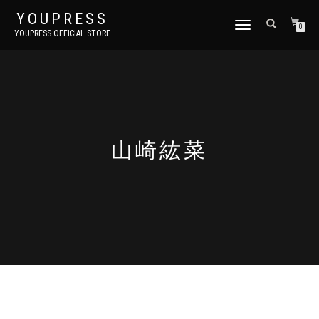
YOUPRESS
ナ
0
YOUPRESS OFFICIAL STORE
ビ
ゲ
ー
シ
ョ
ン
切
り
山崎紘菜
替
え