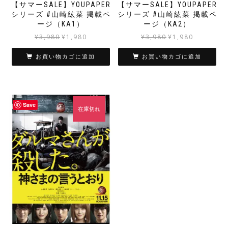
【サマーSALE】YOUPAPER
【サマーSALE】YOUPAPER
シリーズ #山崎紘菜 掲載ペ
シリーズ #山崎紘菜 掲載ペ
ージ（KA1）
ージ（KA2）
元
現
元
現
¥
3,980
¥
1,980
¥
3,980
¥
1,980
の
在
の
在
価
の
価
の
お買い物カゴに追加
お買い物カゴに追加
格
価
格
価
は
格
は
格
¥3,980
は
¥3,980
は
で
¥1,980
で
¥1,980
Save
し
で
し
で
在庫切れ
た。
す。
た。
す。