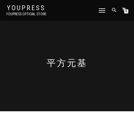
YOUPRESS
ナ
0
YOUPRESS OFFICIAL STORE
ビ
ゲ
ー
シ
ョ
ン
切
り
平方元基
替
え