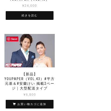
¥
24,000
続きを読む
Save
【新品】
YOUPAPER（VOL.43）#平方
元基＆#安蘭けい 掲載2ペー
ジ｜大型配送タイプ
¥
6,800
お買い物カゴに追加