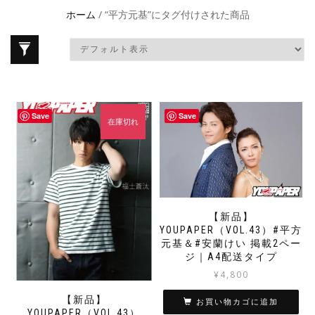
ホーム
/ “平方元基”にタグ付けされた商品
Save
Save
在庫切れ
【新品】
YOUPAPER（VOL.43）#平方
元基＆#安蘭けい 掲載2ペー
ジ｜A4配送タイプ
¥
4,800
【新品】
お買い物カゴに追加
YOUPAPER（VOL.43）