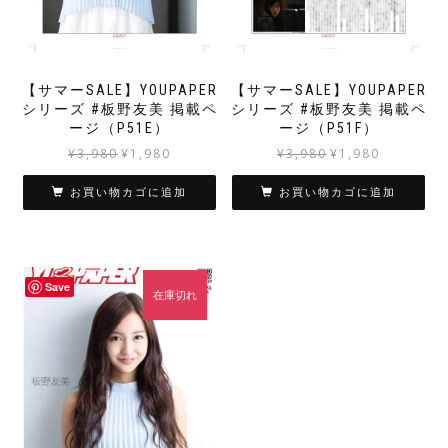
【サマーSALE】YOUPAPER
【サマーSALE】YOUPAPER
シリーズ #板野友美 掲載ペ
シリーズ #板野友美 掲載ペ
ージ（P51E）
ージ（P51F）
元
現
元
現
¥
3,980
¥
1,980
¥
3,980
¥
1,980
の
在
の
在
価
の
価
の
お買い物カゴに追加
お買い物カゴに追加
格
価
格
価
は
格
は
格
¥3,980
は
¥3,980
は
で
¥1,980
で
¥1,980
Save
し
で
し
で
在庫切れ
た。
す。
た。
す。