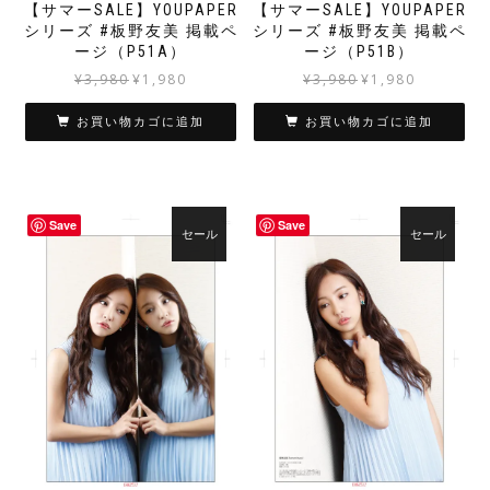
【サマーSALE】YOUPAPER
【サマーSALE】YOUPAPER
シリーズ #板野友美 掲載ペ
シリーズ #板野友美 掲載ペ
ージ（P51A）
ージ（P51B）
元
現
元
現
¥
3,980
¥
1,980
¥
3,980
¥
1,980
の
在
の
在
価
の
価
の
お買い物カゴに追加
お買い物カゴに追加
格
価
格
価
は
格
は
格
¥3,980
は
¥3,980
は
で
¥1,980
で
¥1,980
Save
Save
し
で
し
で
セール
セール
た。
す。
た。
す。