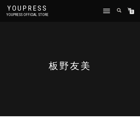
YOUPRESS
ナ
0
YOUPRESS OFFICIAL STORE
ビ
ゲ
ー
シ
ョ
ン
切
り
板野友美
替
え