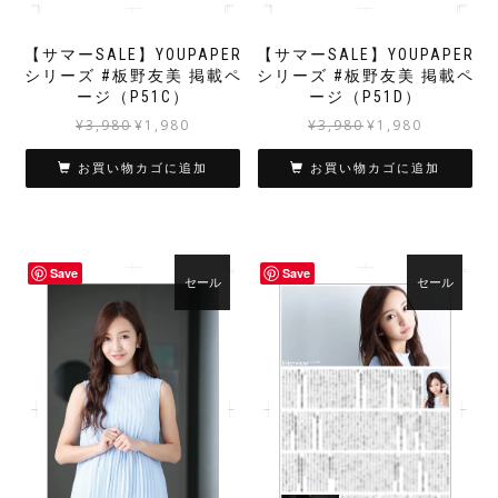
【サマーSALE】YOUPAPER
【サマーSALE】YOUPAPER
シリーズ #板野友美 掲載ペ
シリーズ #板野友美 掲載ペ
ージ（P51C）
ージ（P51D）
元
現
元
現
¥
3,980
¥
1,980
¥
3,980
¥
1,980
の
在
の
在
価
の
価
の
お買い物カゴに追加
お買い物カゴに追加
格
価
格
価
は
格
は
格
¥3,980
は
¥3,980
は
で
¥1,980
で
¥1,980
Save
Save
し
で
し
で
セール
セール
た。
す。
た。
す。