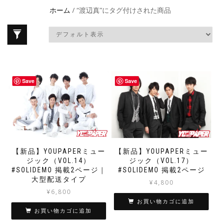
ホーム
/ “渡辺真”にタグ付けされた商品
Save
Save
【新品】YOUPAPERミュー
【新品】YOUPAPERミュー
ジック（VOL.14）
ジック（VOL.17）
#SOLIDEMO 掲載2ページ｜
#SOLIDEMO 掲載2ページ
大型配送タイプ
¥
4,800
¥
6,800
お買い物カゴに追加
お買い物カゴに追加