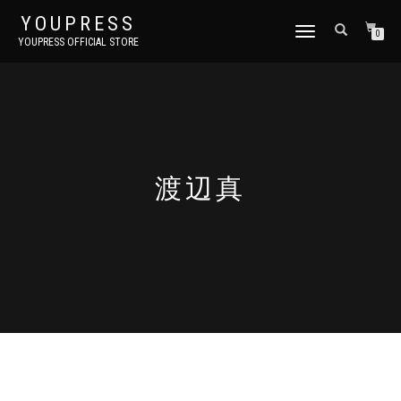
YOUPRESS
ナ
0
YOUPRESS OFFICIAL STORE
ビ
ゲ
ー
シ
ョ
ン
切
り
渡辺真
替
え