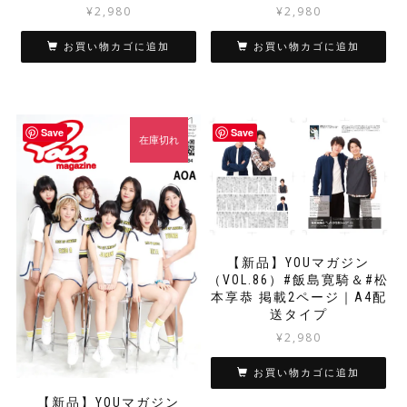
¥
2,980
¥
2,980
お買い物カゴに追加
お買い物カゴに追加
Save
Save
在庫切れ
【新品】YOUマガジン
（VOL.86）#飯島寛騎＆#松
本享恭 掲載2ページ｜A4配
送タイプ
¥
2,980
お買い物カゴに追加
【新品】YOUマガジン