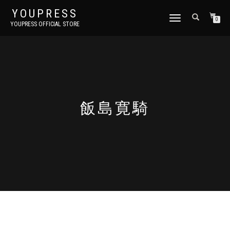
YOUPRESS
ナ
0
YOUPRESS OFFICIAL STORE
ビ
ゲ
ー
シ
ョ
ン
切
り
飯島寛騎
替
え