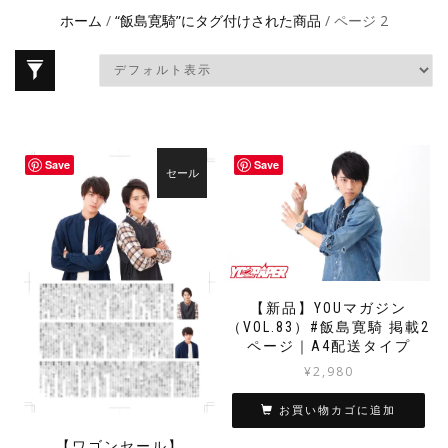
ホーム
/
“飯島寛騎”にタグ付けされた商品
/ ページ 2
Save
Save
セール
【新品】YOUマガジン
（VOL.83）#飯島寛騎 掲載2
ページ｜A4配送タイプ
¥
2,980
お買い物カゴに追加
【ワゴンセール】