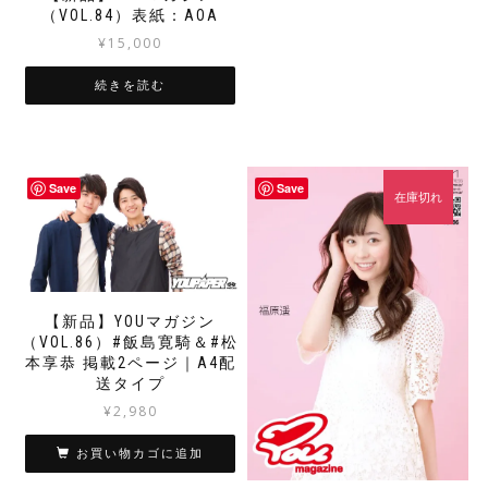
（VOL.84）表紙：AOA
¥
15,000
続きを読む
Save
Save
在庫切れ
【新品】YOUマガジン
（VOL.86）#飯島寛騎＆#松
本享恭 掲載2ページ｜A4配
送タイプ
¥
2,980
お買い物カゴに追加