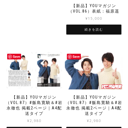
【新品】YOUマガジン
（VOL.86）表紙：福原遥
¥
15,000
続きを読む
Save
Save
【新品】YOUマガジン
【新品】YOUマガジン
（VOL.87）#飯島寛騎＆#岩
（VOL.87）#飯島寛騎＆#岩
永徹也 掲載2ページ｜A4配
永徹也 掲載2ページ｜A4配
送タイプ
送タイプ
¥
2,980
¥
2,980