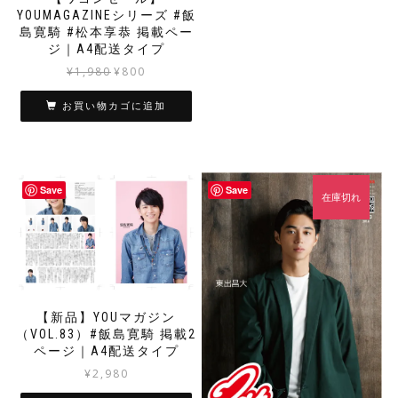
YOUMAGAZINEシリーズ #飯
島寛騎 #松本享恭 掲載ペー
ジ｜A4配送タイプ
元
現
¥
1,980
¥
800
の
在
価
の
お買い物カゴに追加
格
価
は
格
¥1,980
は
で
¥800
Save
Save
し
で
在庫切れ
た。
す。
【新品】YOUマガジン
（VOL.83）#飯島寛騎 掲載2
ページ｜A4配送タイプ
¥
2,980