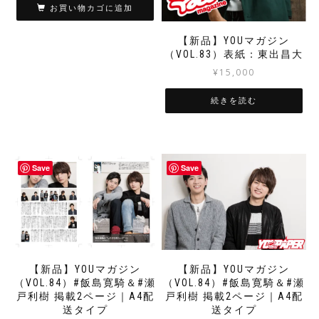
お買い物カゴに追加
【新品】YOUマガジン
（VOL.83）表紙：東出昌大
¥
15,000
続きを読む
Save
Save
【新品】YOUマガジン
【新品】YOUマガジン
（VOL.84）#飯島寛騎＆#瀬
（VOL.84）#飯島寛騎＆#瀬
戸利樹 掲載2ページ｜A4配
戸利樹 掲載2ページ｜A4配
送タイプ
送タイプ