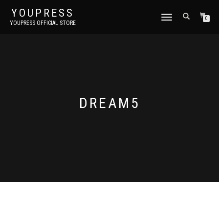
YOUPRESS
ナ
0
YOUPRESS OFFICIAL STORE
ビ
ゲ
ー
シ
ョ
ン
切
り
DREAM5
替
え