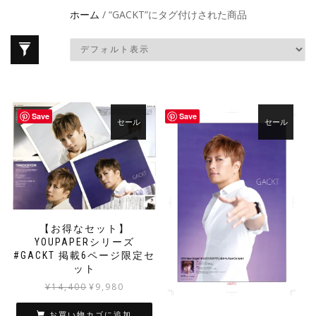
ホーム
/ “GACKT”にタグ付けされた商品
Save
Save
セール
セール
【お得なセット】
YOUPAPERシリーズ
#GACKT 掲載6ページ限定セ
ット
元
現
¥
14,400
¥
9,980
の
在
価
の
お買い物カゴに追加