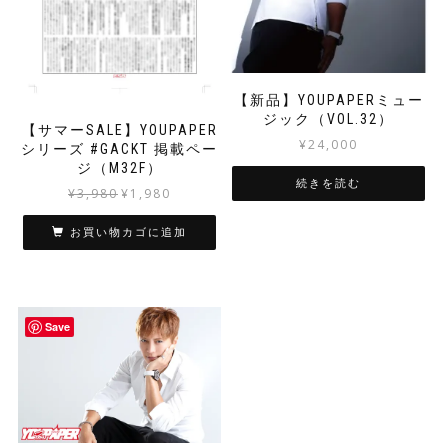
【新品】YOUPAPERミュー
ジック（VOL.32）
【サマーSALE】YOUPAPER
¥
24,000
シリーズ #GACKT 掲載ペー
ジ（M32F）
続きを読む
元
現
¥
3,980
¥
1,980
の
在
価
の
お買い物カゴに追加
格
価
は
格
¥3,980
は
で
¥1,980
Save
し
で
た。
す。