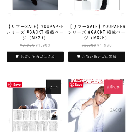
【サマーSALE】YOUPAPER
【サマーSALE】YOUPAPER
シリーズ #GACKT 掲載ペー
シリーズ #GACKT 掲載ペー
ジ（M32D）
ジ（M32E）
元
現
元
現
¥
3,980
¥
1,980
¥
3,980
¥
1,980
の
在
の
在
価
の
価
の
お買い物カゴに追加
お買い物カゴに追加
格
価
格
価
は
格
は
格
¥3,980
は
¥3,980
は
で
¥1,980
で
¥1,980
Save
Save
し
で
し
で
セール
在庫切れ
た。
す。
た。
す。