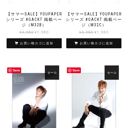
【サマーSALE】YOUPAPER
【サマーSALE】YOUPAPER
シリーズ #GACKT 掲載ペー
シリーズ #GACKT 掲載ペー
ジ（M32B）
ジ（M32C）
元
現
元
現
¥
3,980
¥
1,980
¥
3,980
¥
1,980
の
在
の
在
価
の
価
の
お買い物カゴに追加
お買い物カゴに追加
格
価
格
価
は
格
は
格
¥3,980
は
¥3,980
は
で
¥1,980
で
¥1,980
Save
Save
し
で
し
で
セール
セール
た。
す。
た。
す。