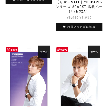
【サマーSALE】YOUPAPER
格
価
シリーズ #GACKT 掲載ペー
は
格
ジ（M32A）
¥14,400
は
元
現
¥
3,980
¥
1,980
で
¥9,980
の
在
し
で
価
の
お買い物カゴに追加
た。
す。
格
価
は
格
¥3,980
は
で
¥1,980
Save
Save
し
で
セール
セール
た。
す。