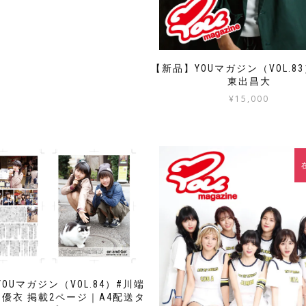
【新品】YOUマガジン（VOL.8
東出昌大
¥
15,000
OUマガジン（VOL.84）#川端
優衣 掲載2ページ｜A4配送タ