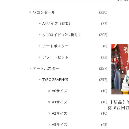
ワゴンセール
(320)
A4サイズ（STD）
(77)
タブロイド（2つ折り）
(202)
アートポスター
(8)
アソートセット
(33)
アートポスター
(257)
TYPOGRAPHYS
(257)
A0サイズ
(10)
A1サイズ
(10)
【新品】Y
葵 #西田
A2サイズ
(10)
A3サイズ
(43)