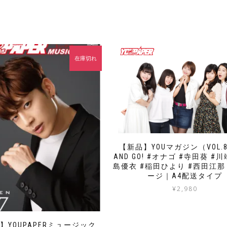
在庫切れ
【新品】YOUマガジン（VOL.8
AND GO! #オナゴ #寺田葵 #
島優衣 #稲田ひより #西田江那
ージ｜A4配送タイプ
¥
2,980
】YOUPAPERミュージック