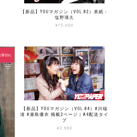
【新品】YOUマガジン（VOL.82）表紙：
塩野瑛久
¥
15,000
在庫切れ
【新品】YOUマガジン（VOL.84）#川端
渚 #瀬島優衣 掲載2ページ｜A4配送タイ
プ
¥
2,980