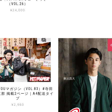
（VOL.26）
¥
24,000
OUマガジン（VOL.83）#寺田
江那 掲載2ページ｜A4配送タイ
プ
¥
2,980