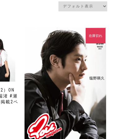
在庫切れ
2）ON
川端渚 #瀬
 掲載2ペ