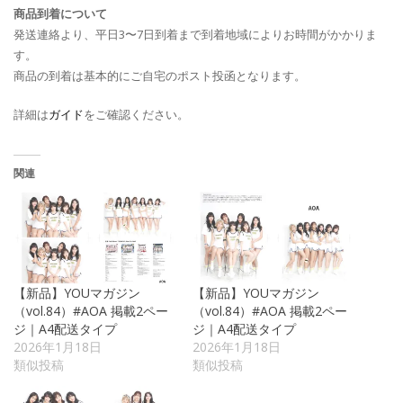
商品到着について
発送連絡より、平日3〜7日到着まで到着地域によりお時間がかかりま
す。
商品の到着は基本的にご自宅のポスト投函となります。
詳細は
ガイド
をご確認ください。
関連
【新品】YOUマガジン
【新品】YOUマガジン
（vol.84）#AOA 掲載2ペー
（vol.84）#AOA 掲載2ペー
ジ｜A4配送タイプ
ジ｜A4配送タイプ
2026年1月18日
2026年1月18日
類似投稿
類似投稿