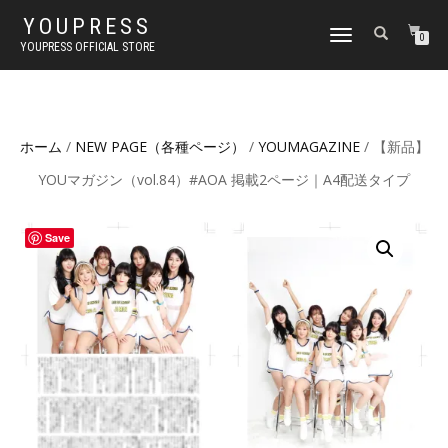
YOUPRESS
ナ
0
YOUPRESS OFFICIAL STORE
ビ
ゲ
ー
シ
ョ
ホーム
/
NEW PAGE（各種ページ）
/
YOUMAGAZINE
/ 【新品】
ン
切
YOUマガジン（vol.84）#AOA 掲載2ページ｜A4配送タイプ
り
替
え
Save