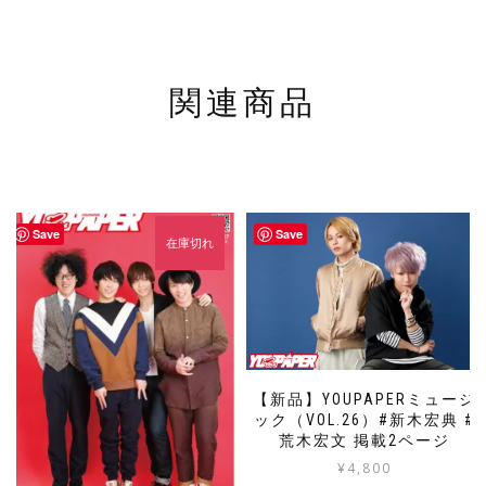
関連商品
Save
Save
在庫切れ
【新品】YOUPAPERミュージ
ック（VOL.26）#新木宏典 #
荒木宏文 掲載2ページ
¥
4,800