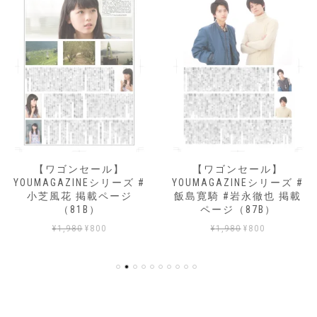
【ワゴンセール】
【ワゴンセール】
YOUMAGAZINEシリーズ #
YOUMAGAZINEシリーズ #
小芝風花 掲載ページ
飯島寛騎 #岩永徹也 掲載
（81B）
ページ（87B）
元
現
元
現
¥
1,980
¥
800
¥
1,980
¥
800
の
在
の
在
価
の
価
の
格
価
格
価
は
格
は
格
¥1,980
は
¥1,980
は