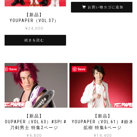
お買い物カゴに追加
【新品】
YOUPAPER（VOL.37）
¥
24,000
続きを読む
Save
Save
【新品】
【新品】
YOUPAPER（VOL.63）#SPI #
YOUPAPER（VOL.61）#鈴木
刀剣男士 特集2ページ
拡樹 特集6ページ
¥
4,800
¥
14,400