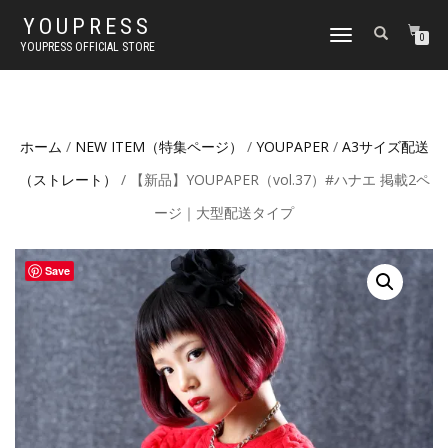
YOUPRESS
ナ
0
YOUPRESS OFFICIAL STORE
ビ
ゲ
ー
シ
ョ
ホーム
/
NEW ITEM（特集ページ）
/
YOUPAPER
/
A3サイズ配送
ン
切
（ストレート）
/ 【新品】YOUPAPER（vol.37）#ハナエ 掲載2ペ
り
替
ージ｜大型配送タイプ
え
Save