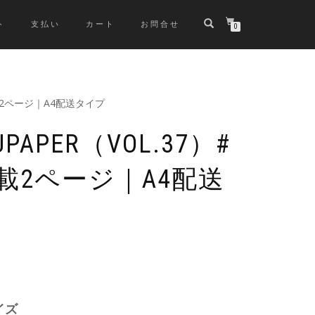
ト
支払い
カート
お問合せ
0
掲載2ページ｜A4配送タイプ
APER（VOL.37）#
載2ページ｜A4配送
イズ