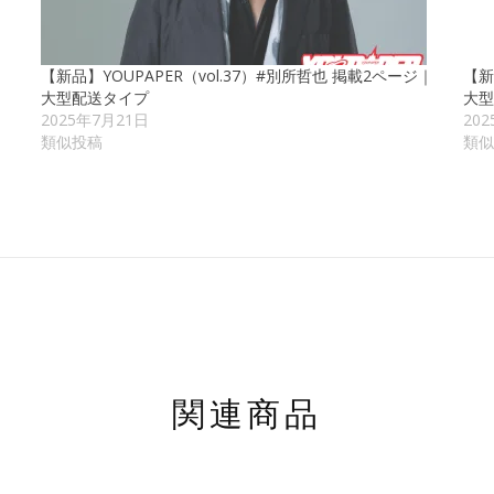
【新品】YOUPAPER（vol.37）#別所哲也 掲載2ページ｜
【新
大型配送タイプ
大型
2025年7月21日
20
類似投稿
類似
関連商品