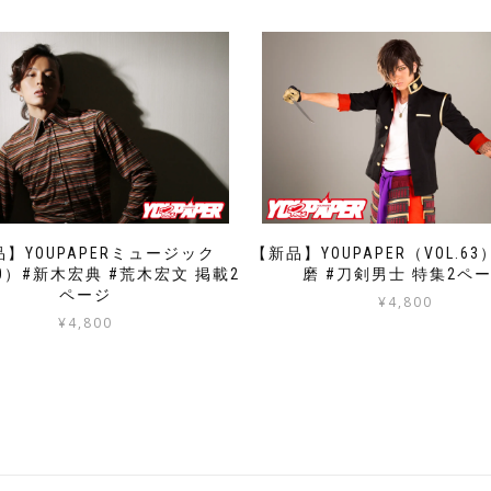
】YOUPAPERミュージック
【新品】YOUPAPER（VOL.6
30）#新木宏典 #荒木宏文 掲載2
磨 #刀剣男士 特集2ペ
ページ
¥
4,800
¥
4,800