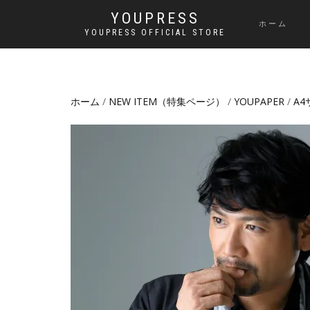
YOUPRESS
ホーム
YOUPRESS OFFICIAL STORE
ホーム
/
NEW ITEM（特集ページ）
/
YOUPAPER
/
A