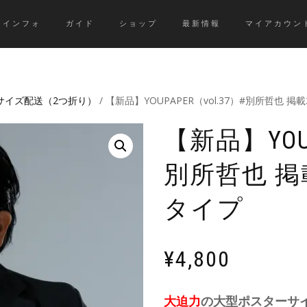
インフォ
ガイド
ショップ
最新情報
マイアカウン
4サイズ配送（2つ折り）
/ 【新品】YOUPAPER（vol.37）#別所哲也 
【新品】YOUP
別所哲也 掲
タイプ
¥
4,800
大迫力
の大型ポスターサ