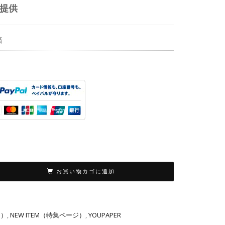
に提供
済
お買い物カゴに追加
り）
,
NEW ITEM（特集ページ）
,
YOUPAPER