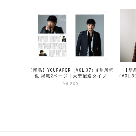
【新品】YOUPAPER（VOL.37）#別所哲
【新品
也 掲載2ページ｜大型配送タイプ
（VOL.
¥
6,800