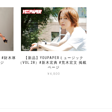
3）#財木琢
【新品】YOUPAPERミュージック
ージ
（VOL.28）#新木宏典 #荒木宏文 掲載2
ページ
¥
4,800