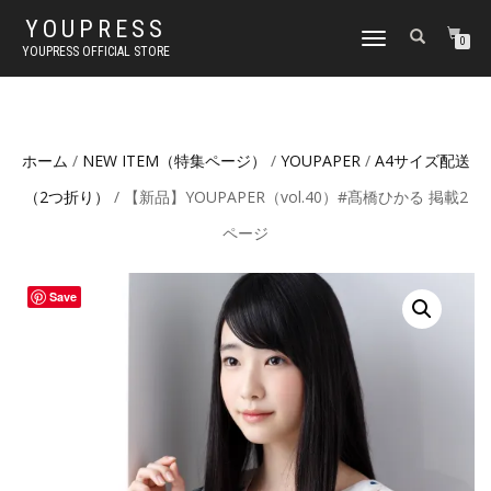
YOUPRESS
ナ
0
YOUPRESS OFFICIAL STORE
ビ
ゲ
ー
シ
ョ
ホーム
/
NEW ITEM（特集ページ）
/
YOUPAPER
/
A4サイズ配送
ン
切
（2つ折り）
/ 【新品】YOUPAPER（vol.40）#髙橋ひかる 掲載2
り
替
ページ
え
Save