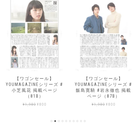
【ワゴンセール】
【ワゴンセール】
YOUMAGAZINEシリーズ #
YOUMAGAZINEシリーズ #
小芝風花 掲載ページ
飯島寛騎 #岩永徹也 掲載
（81B）
ページ（87B）
元
現
元
現
¥
1,980
¥
800
¥
1,980
¥
800
の
在
の
在
価
の
価
の
格
価
格
価
は
格
は
格