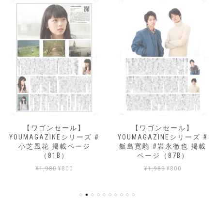
【ワゴンセール】
【ワゴンセール】
YOUMAGAZINEシリーズ #
YOUMAGAZINEシリーズ #
小芝風花 掲載ページ
飯島寛騎 #岩永徹也 掲載
（81B）
ページ（87B）
元
現
元
現
¥
1,980
¥
800
¥
1,980
¥
800
の
在
の
在
価
の
価
の
格
価
格
価
は
格
は
格