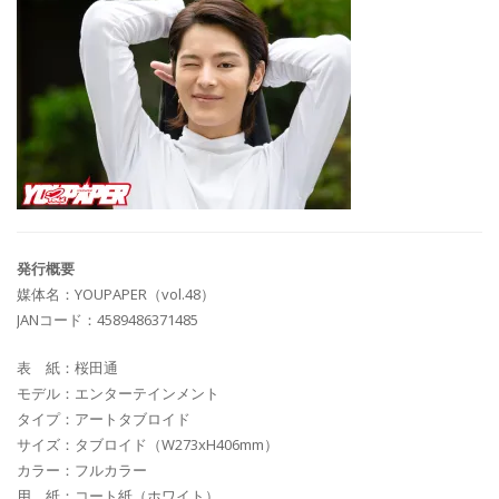
発行概要
媒体名：YOUPAPER（vol.48）
JANコード：4589486371485
表 紙：桜田通
モデル：エンターテインメント
タイプ：アートタブロイド
サイズ：タブロイド（W273xH406mm）
カラー：フルカラー
用 紙：コート紙（ホワイト）