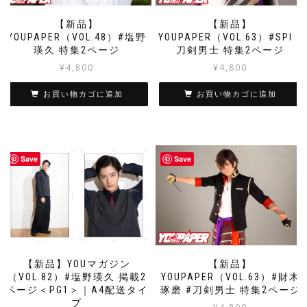
【新品】
【新品】
YOUPAPER（VOL.48）#塩野
YOUPAPER（VOL.63）#SPI #
瑛久 特集2ページ
刀剣男士 特集2ページ
¥
4,800
¥
4,800
お買い物カゴに追加
お買い物カゴに追加
Save
Save
【新品】YOUマガジン
【新品】
（VOL.82）#塩野瑛久 掲載2
YOUPAPER（VOL.63）#財木
ページ＜PG1＞｜A4配送タイ
琢磨 #刀剣男士 特集2ページ
プ