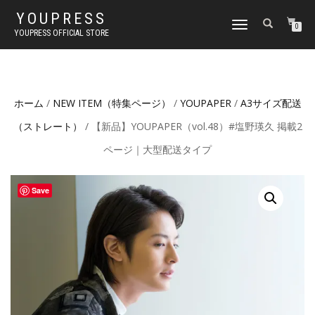
YOUPRESS
ナ
0
YOUPRESS OFFICIAL STORE
ビ
ゲ
ー
シ
ョ
ホーム
/
NEW ITEM（特集ページ）
/
YOUPAPER
/
A3サイズ配送
ン
切
（ストレート）
/ 【新品】YOUPAPER（vol.48）#塩野瑛久 掲載2
り
替
ページ｜大型配送タイプ
え
Save