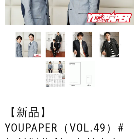
【新品】
YOUPAPER（VOL.49）#