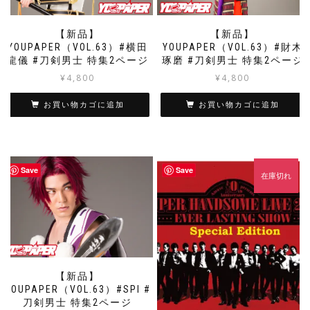
【新品】
【新品】
YOUPAPER（VOL.63）#横田
YOUPAPER（VOL.63）#財木
龍儀 #刀剣男士 特集2ページ
琢磨 #刀剣男士 特集2ページ
¥
4,800
¥
4,800
お買い物カゴに追加
お買い物カゴに追加
Save
Save
在庫切れ
【新品】
YOUPAPER（VOL.63）#SPI #
刀剣男士 特集2ページ