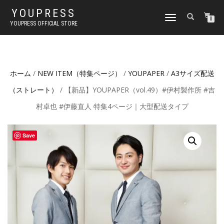
YOUPRESS
ナ
0
YOUPRESS OFFICIAL STORE
ビ
ゲ
ー
シ
ョ
ホーム
/
NEW ITEM（特集ページ）
/
YOUPAPER
/
A3サイズ配送
ン
切
（ストレート）
/ 【新品】YOUPAPER（vol.49）#伊村製作所 #吉
り
替
村卓也 #伊藤直人 特集4ページ｜大型配送タイプ
え
Save