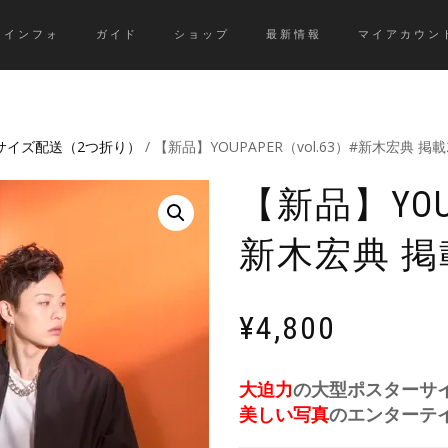
インフォ
ガイド
ショップ
最新情報
マイアカウン
4サイズ配送（2つ折り）
/ 【新品】YOUPAPER（vol.63）#新木宏典 掲
【新品】YOUP
新木宏典 掲
¥
4,800
大迫力
の大型ポスターサ
美しい写真
のエンターテ