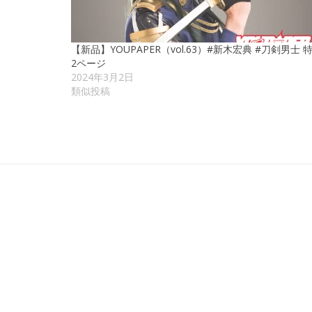
【新品】YOUPAPER（vol.63）#新木宏典 #刀剣男士 
2ページ
2024年3月2日
類似投稿