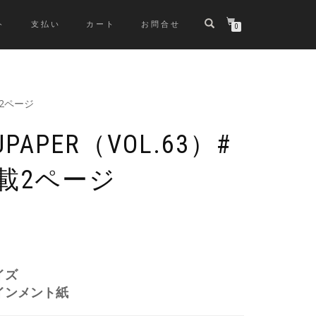
ト
支払い
カート
お問合せ
0
載2ページ
APER（VOL.63）#
載2ページ
イズ
インメント紙