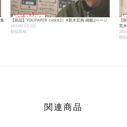
特集
【新品】YOUPAPER（vol.62）#新木宏典 掲載2ページ
【新
2024年3月2日
荒木
類似投稿
20
類似
関連商品