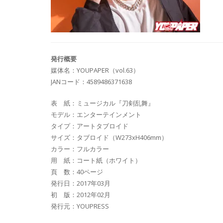
発行概要
媒体名：YOUPAPER（vol.63）
JANコード：4589486371638
表 紙：ミュージカル『刀剣乱舞』
モデル：エンターテインメント
タイプ：アートタブロイド
サイズ：タブロイド（W273xH406mm）
カラー：フルカラー
用 紙：コート紙（ホワイト）
頁 数：40ページ
発行日：2017年03月
初 版：2012年02月
発行元：YOUPRESS