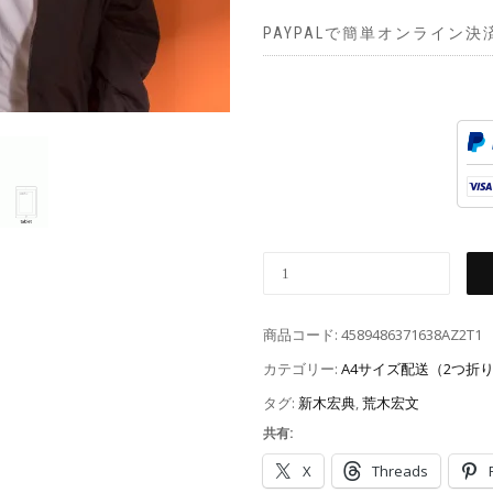
PAYPALで簡単オンライン決
商品コード:
4589486371638AZ2T1
カテゴリー:
A4サイズ配送（2つ折
タグ:
新木宏典
,
荒木宏文
共有:
X
Threads