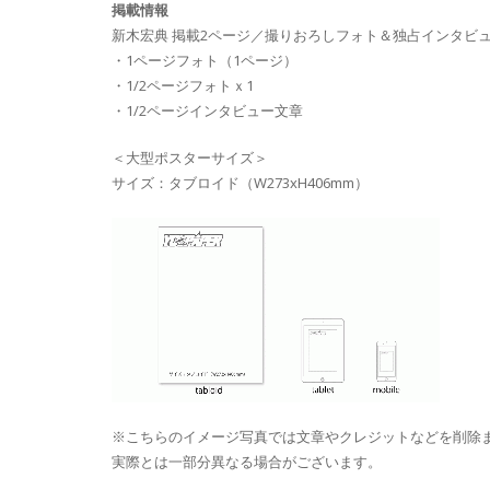
掲載情報
新木宏典 掲載2ページ／撮りおろしフォト＆独占インタビ
・1ページフォト（1ページ）
・1/2ページフォトｘ1
・1/2ページインタビュー文章
＜大型ポスターサイズ＞
サイズ：タブロイド（W273xH406mm）
※こちらのイメージ写真では文章やクレジットなどを削除
実際とは一部分異なる場合がございます。