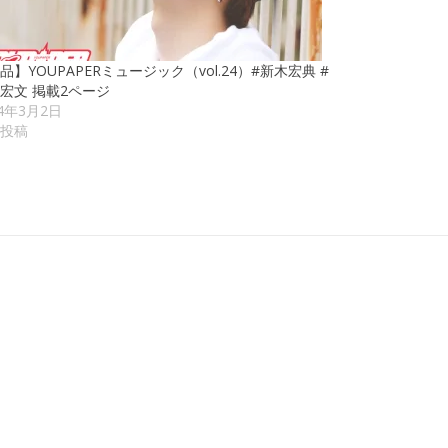
品】YOUPAPERミュージック（vol.24）#新木宏典 #
宏文 掲載2ページ
24年3月2日
投稿