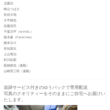
北園涼
崎山つばさ
佐伯大地
大平峻也
佐藤流司
千葉涼平（w-inds.）
植木豪（PaniCrew）
橋本汰斗
良知真次
上山竜治
村川絵梨
新納慎也（連載）
山崎育三郎（連載）
追跡サービス付きのゆうパックで専用配送
写真のクオリティーをそのままにご自宅へお届けい
たします。