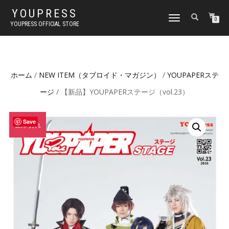
YOUPRESS
ナ
0
YOUPRESS OFFICIAL STORE
ビ
ゲ
ー
シ
ョ
ホーム
/
NEW ITEM（タブロイド・マガジン）
/
YOUPAPERステ
ン
切
ージ
/ 【新品】YOUPAPERステージ（vol.23）
り
替
え
Save
在庫切れ