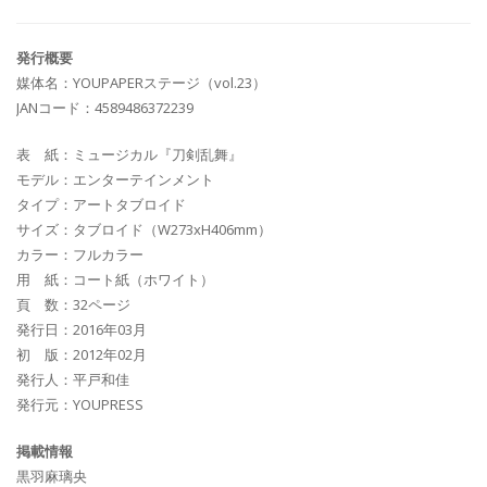
発行概要
媒体名：YOUPAPERステージ（vol.23）
JANコード：4589486372239
表 紙：ミュージカル『刀剣乱舞』
モデル：エンターテインメント
タイプ：アートタブロイド
サイズ：タブロイド（W273xH406mm）
カラー：フルカラー
用 紙：コート紙（ホワイト）
頁 数：32ページ
発行日：2016年03月
初 版：2012年02月
発行人：平戸和佳
発行元：YOUPRESS
掲載情報
黒羽麻璃央