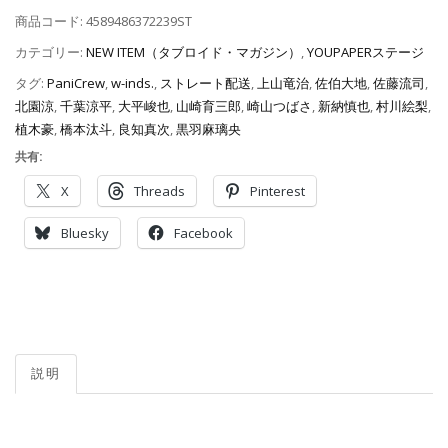
商品コード:
4589486372239ST
カテゴリー:
NEW ITEM（タブロイド・マガジン）
,
YOUPAPERステージ
タグ:
PaniCrew
,
w-inds.
,
ストレート配送
,
上山竜治
,
佐伯大地
,
佐藤流司
,
北園涼
,
千葉涼平
,
大平峻也
,
山崎育三郎
,
崎山つばさ
,
新納慎也
,
村川絵梨
,
植木豪
,
橋本汰斗
,
良知真次
,
黒羽麻璃央
共有:
X
Threads
Pinterest
Bluesky
Facebook
説明