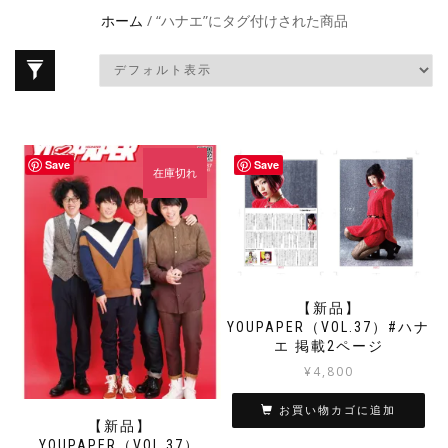
ホーム
/ “ハナエ”にタグ付けされた商品
Save
Save
在庫切れ
【新品】
YOUPAPER（VOL.37）#ハナ
エ 掲載2ページ
¥
4,800
お買い物カゴに追加
【新品】
YOUPAPER（VOL.37）