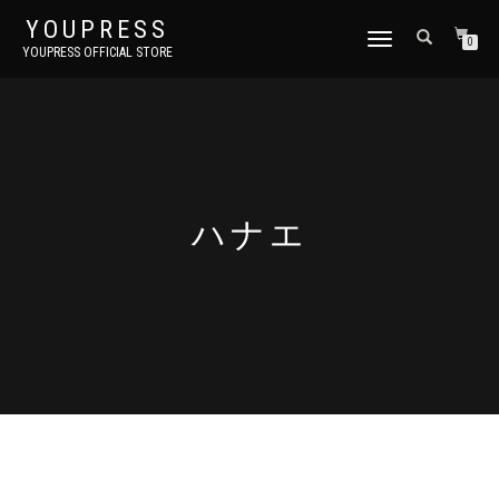
YOUPRESS
ナ
0
YOUPRESS OFFICIAL STORE
ビ
ゲ
ー
シ
ョ
ン
切
り
ハナエ
替
え