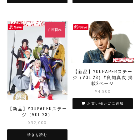
Save
Save
在庫切れ
【新品】YOUPAPERステー
ジ（VOL.23）#良知真次 掲
載2ページ
¥
4,800
お買い物カゴに追加
【新品】YOUPAPERステー
ジ（VOL.23）
¥
32,000
続きを読む