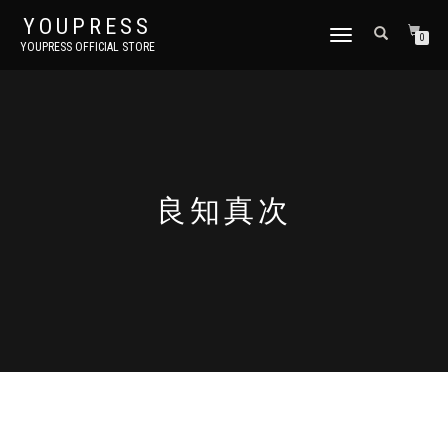
YOUPRESS
ナ
0
YOUPRESS OFFICIAL STORE
ビ
ゲ
ー
シ
ョ
ン
切
り
良知真次
替
え