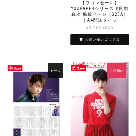
【ワゴンセール】
は
格
YOUPAPERシリーズ #良知
¥4,800
は
真次 掲載ページ（S23A）
で
¥800
｜A4配送タイプ
し
で
元
現
¥
3,980
¥
800
た。
す。
の
在
価
の
お買い物カゴに追加
格
価
は
格
¥3,980
は
で
¥800
Save
Save
し
で
セール
在庫切れ
た。
す。