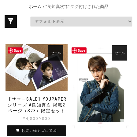
ホーム
/ “良知真次”にタグ付けされた商品
Save
Save
セール
セール
【サマーSALE】YOUPAPER
シリーズ #良知真次 掲載2
ページ（S23）限定セット
元
現
¥
4,800
¥
800
の
在
価
の
お買い物カゴに追加
格
価