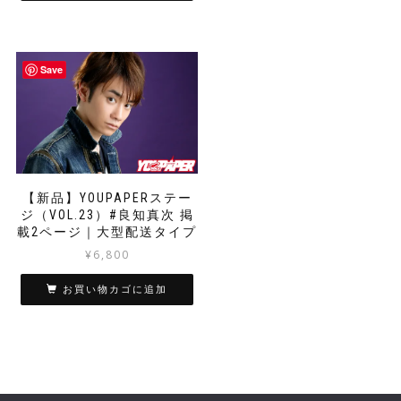
Save
【新品】YOUPAPERステー
ジ（VOL.23）#良知真次 掲
載2ページ｜大型配送タイプ
¥
6,800
お買い物カゴに追加