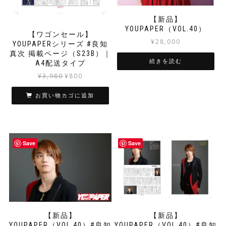
【新品】
YOUPAPER（VOL.40）
【ワゴンセール】
¥
28,000
YOUPAPERシリーズ #良知
真次 掲載ページ（S23B）｜
続きを読む
A4配送タイプ
元
現
¥
3,980
¥
800
の
在
価
の
お買い物カゴに追加
格
価
は
格
¥3,980
は
で
¥800
Save
Save
し
で
た。
す。
【新品】
【新品】
YOUPAPER（VOL.40）#良知
YOUPAPER（VOL.40）#良知